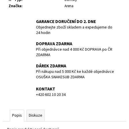
č
Značka
:
Arena
u
j
e
GARANCE DORUČENÍ DO 2. DNE
m
Objednejte zboží skladem a expedujeme do
e
24 hodin
DOPRAVA ZDARMA
BATERIE
Při objednávce nad 4 000 Kč DOPRAVA po ČR
PANASONIC
ZDARMA
CR123A/1BP/
CENA
DÁREK ZDARMA
ZA
Při nákupu nad 5 000 Kč ke každé objednávce
KUS
OSUŠKA SNAKESUB ZDARMA
85
Kč
KONTAKT
+420 602 10 20 34
Popis
Diskuze