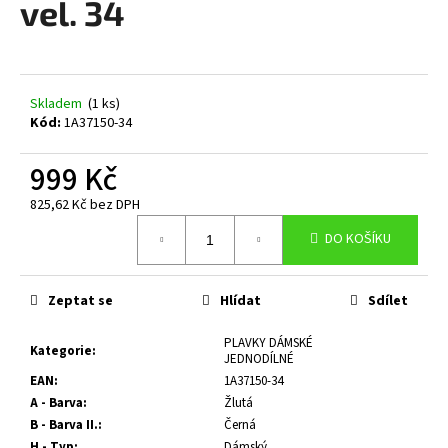
vel. 34
a
j
í
t
Skladem
(1 ks)
Kód:
1A37150-34
?
999 Kč
825,62 Kč bez DPH
Měrná
HLEDAT
DO KOŠÍKU
cena:
Zeptat se
Hlídat
Sdílet
D
o
PLAVKY DÁMSKÉ
Kategorie
:
JEDNODÍLNÉ
p
EAN
:
1A37150-34
o
A - Barva
:
Žlutá
r
B - Barva II.
:
Černá
u
H - Typ
:
Dámský