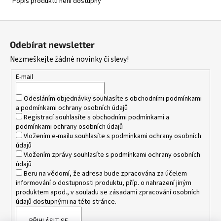
Popis produktu není dostupný
Z
á
Odebírat newsletter
p
Nezmeškejte žádné novinky či slevy!
a
t
E-mail
í
Odesláním objednávky souhlasíte s
obchodními podmínkami
a
podmínkami ochrany osobních údajů
Registrací souhlasíte s
obchodními podmínkami
a
podmínkami ochrany osobních údajů
Vložením e-mailu souhlasíte s
podmínkami ochrany osobních
údajů
Vložením zprávy souhlasíte s
podmínkami ochrany osobních
údajů
Beru na vědomí, že adresa bude zpracována za účelem
informování o dostupnosti produktu, příp. o nahrazení jiným
produktem apod., v souladu se zásadami zpracování osobních
údajů dostupnými na této stránce.
PŘIHLÁSIT SE