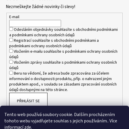
p
Nezmeškejte žádné novinky či slevy!
a
t
E-mail
í
Odesláním objednávky souhlasíte s
obchodními podmínkami
a
podmínkami ochrany osobních údajů
Registrací souhlasíte s
obchodními podmínkami
a
podmínkami ochrany osobních údajů
Vložením e-mailu souhlasíte s
podmínkami ochrany osobních
údajů
Vložením zprávy souhlasíte s
podmínkami ochrany osobních
údajů
Beru na vědomí, že adresa bude zpracována za účelem
informování o dostupnosti produktu, příp. o nahrazení jiným
produktem apod., v souladu se zásadami zpracování osobních
údajů dostupnými na této stránce.
PŘIHLÁSIT SE
Tento web používá soubory cookie. Dalším procházením
tohoto webu vyjadřujete souhlas s jejich používáním.. Více
informací
zde
.