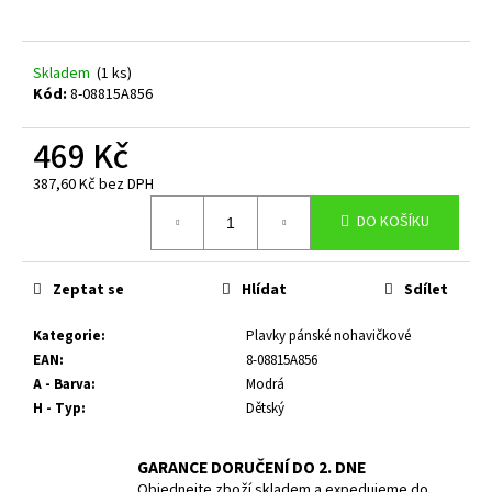
a
j
Skladem
(1 ks)
í
Kód:
8-08815A856
t
?
469 Kč
387,60 Kč bez DPH
Měrná
DO KOŠÍKU
cena:
HLEDAT
Zeptat se
Hlídat
Sdílet
Kategorie
:
Plavky pánské nohavičkové
D
EAN
:
8-08815A856
o
A - Barva
:
Modrá
p
H - Typ
:
Dětský
o
r
GARANCE DORUČENÍ DO 2. DNE
u
Objednejte zboží skladem a expedujeme do