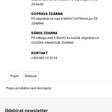
č
24 hodin
u
j
DOPRAVA ZDARMA
e
Při objednávce nad 4 000 Kč DOPRAVA po ČR
m
ZDARMA
e
DÁREK ZDARMA
Při nákupu nad 5 000 Kč ke každé objednávce
1.STUPEŇ
OSUŠKA SNAKESUB ZDARMA
DS4,
DIN
KONTAKT
300
+420 602 10 20 34
BAR
4
461,80
Kč
Popis
Diskuze
Popis produktu není dostupný
Z
á
Odebírat newsletter