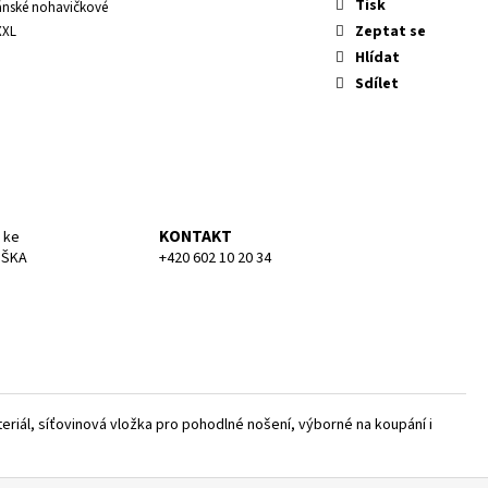
KA SMALL
Tisk
ánské nohavičkové
Zeptat se
XXL
Hlídat
Sdílet
KONTAKT
 ke
UŠKA
+420 602 10 20 34
riál, síťovinová vložka pro pohodlné nošení, výborné na koupání i