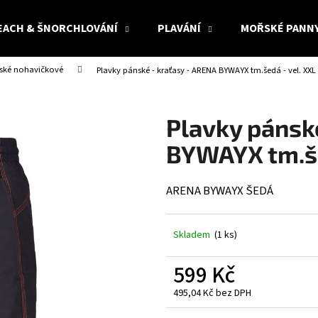
EACH & ŠNORCHLOVÁNÍ
PLAVÁNÍ
MOŘSKÉ PANN
nské nohavičkové
Plavky pánské - kraťasy - ARENA BYWAYX tm.šedá - vel. XXL
Co potřebujete najít?
Plavky pánsk
HLEDAT
BYWAYX tm.še
ARENA BYWAYX ŠEDÁ
Doporučujeme
Skladem
(1 ks)
599 Kč
495,04 Kč bez DPH
Měrná