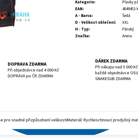
cena:
POTÁPĚČSKÁ MASKA LARGE
POTÁPĚČSKÁ MAS
Kategorie
:
Plavky p
EAN
:
4049452-
1 390 Kč
1 197 Kč
A - Barva
:
Šedá
D - Velikost oblečení
:
XXL
H - Typ
:
Pánský
Značka
:
Arena
DÁREK ZDARMA
DOPRAVA ZDARMA
Při nákupu nad 5 000 Kč
Při objednávce nad 4 000 Kč
každé objednávce OS
DOPRAVA po ČR ZDARMA
SNAKESUB ZDARMA
 pro snadné přizpůsobení velikostiMateriál: Rychleschnoucí prodyšný mate