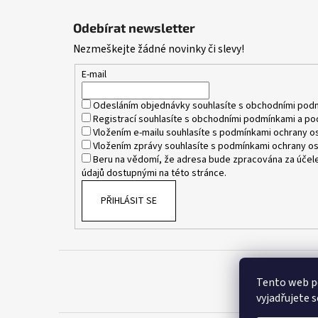
Z
á
Odebírat newsletter
p
Nezmeškejte žádné novinky či slevy!
a
t
E-mail
í
Odesláním objednávky souhlasíte s
obchodními pod
Registrací souhlasíte s
obchodními podmínkami
a
po
Vložením e-mailu souhlasíte s
podmínkami ochrany os
Vložením zprávy souhlasíte s
podmínkami ochrany os
Beru na vědomí, že adresa bude zpracována za účele
údajů dostupnými na této stránce.
PŘIHLÁSIT SE
Tento web p
vyjadřujete s