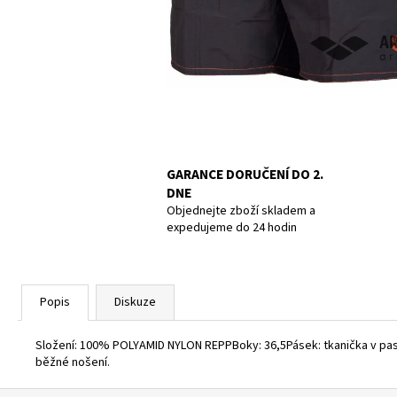
UCPÁVKY DO UŠÍ DOC´S PROPLUGS, PAIR
GR.L
819 Kč
GARANCE DORUČENÍ DO 2.
DNE
Objednejte zboží skladem a
expedujeme do 24 hodin
Popis
Diskuze
Složení: 100% POLYAMID NYLON REPPBoky: 36,5Pásek: tkanička v pase
běžné nošení.