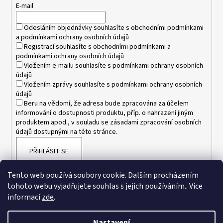
t
E-mail
í
Odesláním objednávky souhlasíte s
obchodními podmínkami
a
podmínkami ochrany osobních údajů
Registrací souhlasíte s
obchodními podmínkami
a
podmínkami ochrany osobních údajů
Vložením e-mailu souhlasíte s
podmínkami ochrany osobních
údajů
Vložením zprávy souhlasíte s
podmínkami ochrany osobních
údajů
Beru na vědomí, že adresa bude zpracována za účelem
informování o dostupnosti produktu, příp. o nahrazení jiným
produktem apod., v souladu se zásadami zpracování osobních
údajů dostupnými na této stránce.
PŘIHLÁSIT SE
Tento web používá soubory cookie. Dalším procházením
tohoto webu vyjadřujete souhlas s jejich používáním.. Více
informací
zde
.
Nastavení