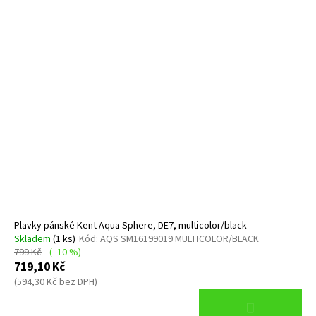
Plavky pánské Kent Aqua Sphere, DE7, multicolor/black
Skladem
(1 ks)
Kód:
AQS SM16199019 MULTICOLOR/BLACK
799 Kč
(–10 %)
719,10 Kč
(594,30 Kč bez DPH)