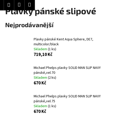
K
Hledat
Nákupní
Menu
Přihlášení
Přejít
Plavky pánské slipové
o
Zpět
Zpět
na
košík
š
obsah
í
Nejprodávanější
C
k
o
Plavky pánské Kent Aqua Sphere, DE7,
p
multicolor/black
o
Skladem
(1 ks)
t
719,10 Kč
ř
e
Michael Phelps plavky SOLID MAN SLIP NAVY
pánské,vel.70
b
Skladem
(2 ks)
u
670 Kč
j
e
Michael Phelps plavky SOLID MAN SLIP NAVY
t
pánské,vel.75
Skladem
(1 ks)
e
670 Kč
n