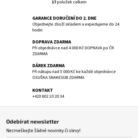
17
položek celkem
O
v
GARANCE DORUČENÍ DO 2. DNE
l
Objednejte zboží skladem a expedujeme do 24
á
hodin
d
a
DOPRAVA ZDARMA
c
Při objednávce nad 4 000 Kč DOPRAVA po ČR
í
ZDARMA
p
DÁREK ZDARMA
r
Při nákupu nad 5 000 Kč ke každé objednávce
v
OSUŠKA SNAKESUB ZDARMA
k
y
KONTAKT
v
+420 602 10 20 34
ý
p
Z
i
á
s
Odebírat newsletter
p
u
Nezmeškejte žádné novinky či slevy!
a