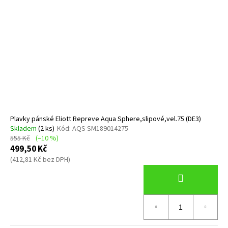
Plavky pánské Eliott Repreve Aqua Sphere,slipové,vel.75 (DE3)
Skladem
(2 ks)
Kód:
AQS SM189014275
555 Kč
(–10 %)
499,50 Kč
(412,81 Kč bez DPH)