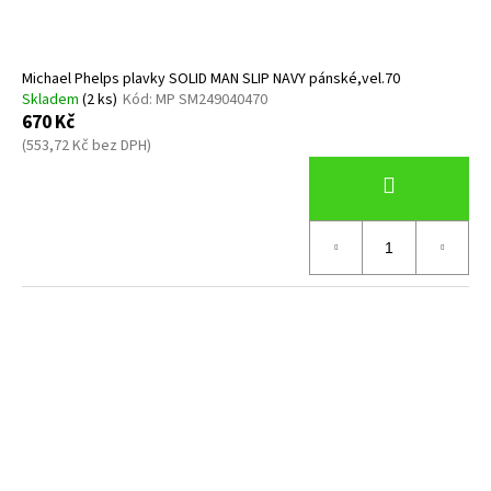
č
k
u
t
j
ů
e
Michael Phelps plavky SOLID MAN SLIP NAVY pánské,vel.70
m
Skladem
(2 ks)
Kód:
MP SM249040470
670 Kč
e
(553,72 Kč bez DPH)
ZÁTĚŽ
TWIN
4
KG
1
219,40
Kč