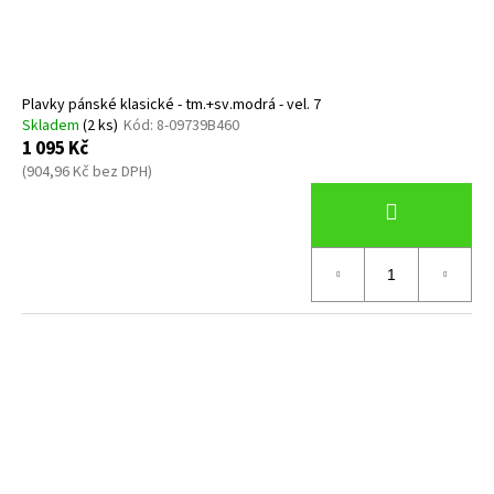
Plavky pánské klasické - tm.+sv.modrá - vel. 7
Skladem
(2 ks)
Kód:
8-09739B460
1 095 Kč
(904,96 Kč bez DPH)