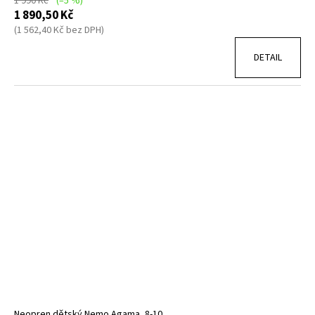
1 990 Kč
(–5 %)
1 890,50 Kč
(1 562,40 Kč bez DPH)
DETAIL
Neopren dětský Nemo Agama, 8-10