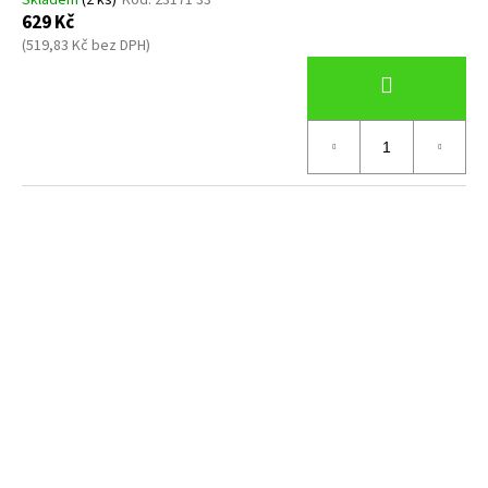
Skladem
(2 ks)
Kód:
23171 33
629 Kč
(519,83 Kč bez DPH)