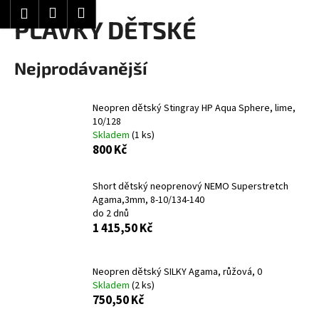
K
Hledat
Nákupní
Menu
Přihlášení
Přejít
PLAVKY DĚTSKÉ
o
Zpět
Zpět
na
košík
š
obsah
í
Nejprodávanější
C
k
o
Neopren dětský Stingray HP Aqua Sphere, lime,
p
10/128
o
Skladem
(1 ks)
t
800 Kč
ř
e
Short dětský neoprenový NEMO Superstretch
Agama,3mm, 8-10/134-140
b
do 2 dnů
u
1 415,50 Kč
j
e
Neopren dětský SILKY Agama, růžová, 0
t
Skladem
(2 ks)
e
750,50 Kč
n