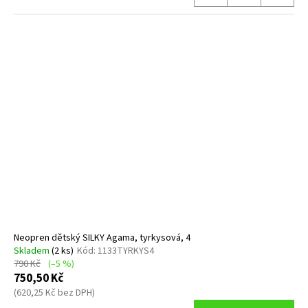
Neopren dětský SILKY Agama, tyrkysová, 4
Skladem
(2 ks)
Kód:
1133TYRKYS4
790 Kč
(–5 %)
750,50 Kč
(620,25 Kč bez DPH)