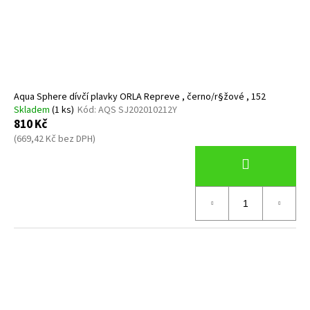
Aqua Sphere dívčí plavky ORLA Repreve , černo/r§žové , 152
Skladem
(1 ks)
Kód:
AQS SJ202010212Y
810 Kč
(669,42 Kč bez DPH)