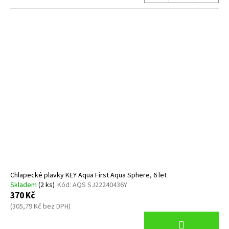
Chlapecké plavky KEY Aqua First Aqua Sphere, 6 let
Skladem
(2 ks)
Kód:
AQS SJ22240436Y
370 Kč
(305,79 Kč bez DPH)