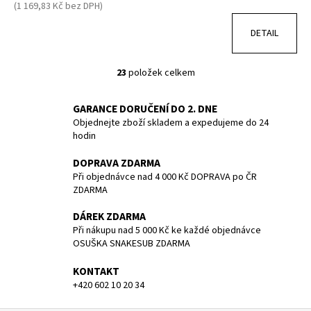
(1 169,83 Kč bez DPH)
DETAIL
23
položek celkem
O
v
GARANCE DORUČENÍ DO 2. DNE
l
Objednejte zboží skladem a expedujeme do 24
á
hodin
d
a
DOPRAVA ZDARMA
c
Při objednávce nad 4 000 Kč DOPRAVA po ČR
í
ZDARMA
p
DÁREK ZDARMA
r
Při nákupu nad 5 000 Kč ke každé objednávce
v
OSUŠKA SNAKESUB ZDARMA
k
y
KONTAKT
v
+420 602 10 20 34
ý
p