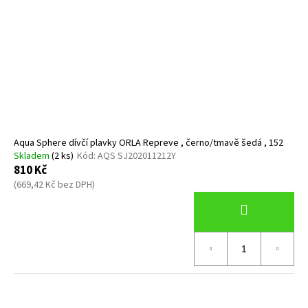
Aqua Sphere dívčí plavky ORLA Repreve , černo/tmavě šedá , 152
Skladem
(2 ks)
Kód:
AQS SJ202011212Y
810 Kč
(669,42 Kč bez DPH)