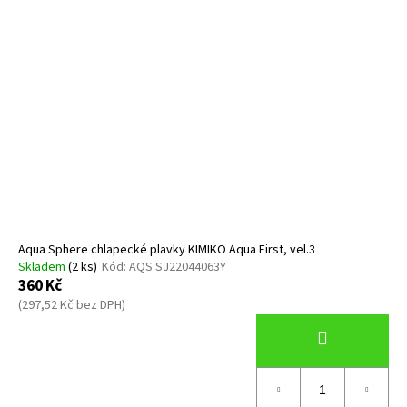
Aqua Sphere chlapecké plavky KIMIKO Aqua First, vel.3
Skladem
(2 ks)
Kód:
AQS SJ22044063Y
360 Kč
(297,52 Kč bez DPH)