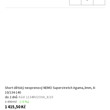
Short dětský neoprenový NEMO Superstretch Agama,3mm, 8-
10/134-140
do 2 dnů
Kód:
1134RUZOVA_8/10
1 490 Kč
(–5 %)
1 415,50 Kč