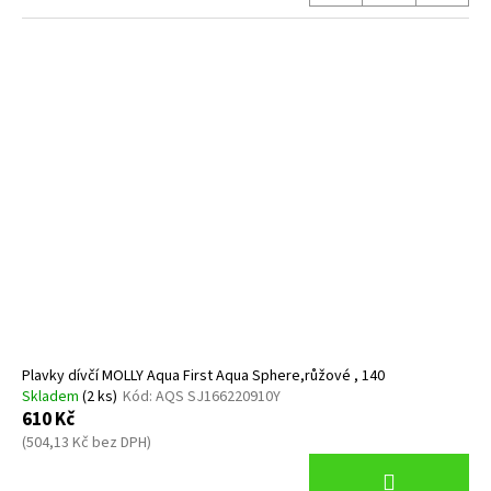
Plavky dívčí MOLLY Aqua First Aqua Sphere,růžové , 140
Skladem
(2 ks)
Kód:
AQS SJ166220910Y
610 Kč
(504,13 Kč bez DPH)