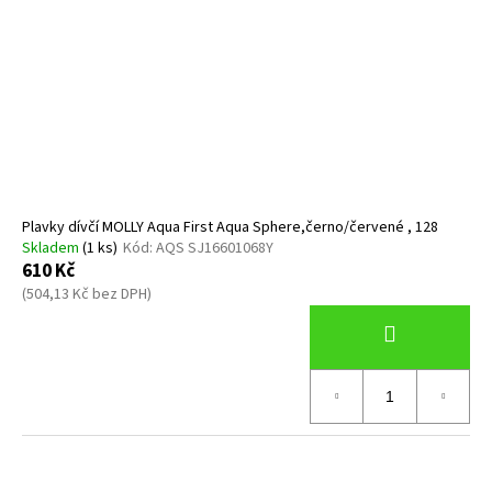
Plavky dívčí MOLLY Aqua First Aqua Sphere,černo/červené , 128
Skladem
(1 ks)
Kód:
AQS SJ16601068Y
610 Kč
(504,13 Kč bez DPH)