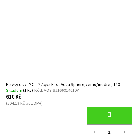
Plavky dívčí MOLLY Aqua First Aqua Sphere,černo/modré , 140
Skladem
(1 ks)
Kód:
AQS SJ166014010Y
610 Kč
(504,13 Kč bez DPH)