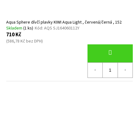
č
k
u
t
j
ů
e
Aqua Sphere dívčí plavky KIWI Aqua Light , červená/černá , 152
m
Skladem
(1 ks)
Kód:
AQS SJ164060112Y
710 Kč
e
(586,78 Kč bez DPH)
ZÁTĚŽ
TWIN
4
KG
1
219,40
Kč