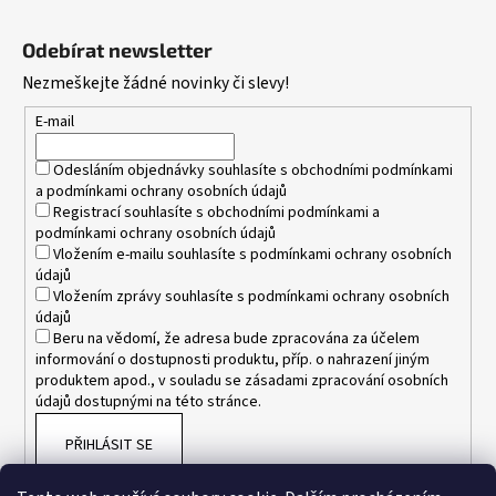
Z
i
á
s
Odebírat newsletter
p
u
Nezmeškejte žádné novinky či slevy!
a
t
E-mail
í
Odesláním objednávky souhlasíte s
obchodními podmínkami
a
podmínkami ochrany osobních údajů
Registrací souhlasíte s
obchodními podmínkami
a
podmínkami ochrany osobních údajů
Vložením e-mailu souhlasíte s
podmínkami ochrany osobních
údajů
Vložením zprávy souhlasíte s
podmínkami ochrany osobních
údajů
Beru na vědomí, že adresa bude zpracována za účelem
informování o dostupnosti produktu, příp. o nahrazení jiným
produktem apod., v souladu se zásadami zpracování osobních
údajů dostupnými na této stránce.
PŘIHLÁSIT SE