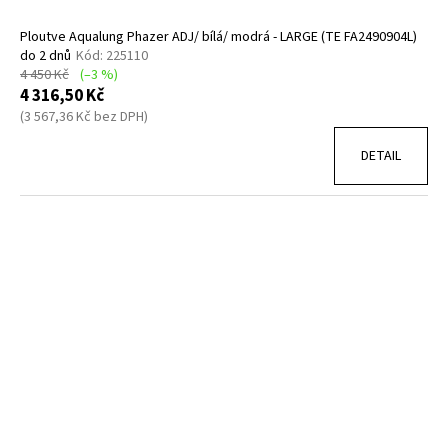
Ploutve Aqualung Phazer ADJ/ bílá/ modrá - LARGE (TE FA2490904L)
do 2 dnů
Kód:
225110
4 450 Kč
(–3 %)
4 316,50 Kč
(3 567,36 Kč bez DPH)
DETAIL