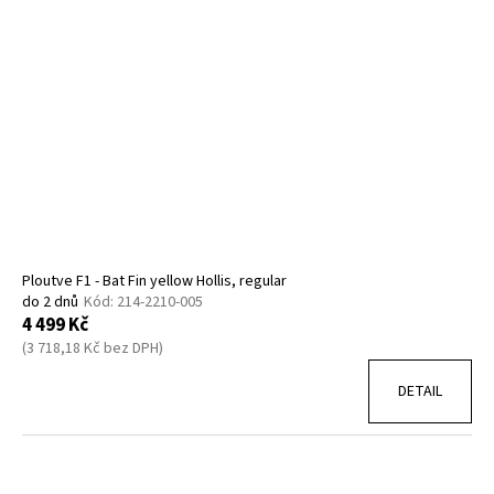
Ploutve F1 - Bat Fin yellow Hollis, regular
do 2 dnů
Kód:
214-2210-005
4 499 Kč
(3 718,18 Kč bez DPH)
DETAIL