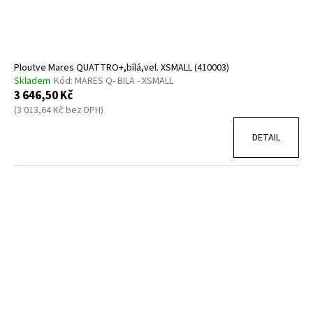
Ploutve Mares QUATTRO+,bílá,vel. XSMALL (410003)
Skladem
Kód:
MARES Q- BILA - XSMALL
3 646,50 Kč
(3 013,64 Kč bez DPH)
DETAIL