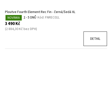
Ploutve Fourth Element Rec Fin - černá/šedá XL
2 - 5 DNŮ
Kód:
FNREC01L
NOVINKA
3 490 Kč
(2 884,30 Kč bez DPH)
DETAIL