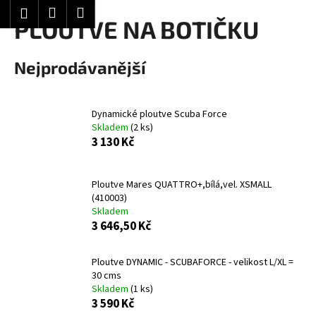
K
Hledat
Nákupní
Menu
Přihlášení
Přejít
PLOUTVE NA BOTIČKU
o
Zpět
Zpět
na
košík
š
obsah
í
Nejprodávanější
C
k
o
p
Dynamické ploutve Scuba Force
Skladem
(2 ks)
o
3 130 Kč
t
ř
e
Ploutve Mares QUATTRO+,bílá,vel. XSMALL
(410003)
b
Skladem
u
3 646,50 Kč
j
e
Ploutve DYNAMIC - SCUBAFORCE - velikost L/XL =
t
30 cms
Skladem
(1 ks)
e
3 590 Kč
n