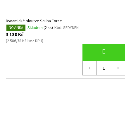
č
k
u
t
j
ů
e
Dynamické ploutve Scuba Force
m
Skladem
(2 ks)
Kód:
SFDYNFN
NOVINKA
e
3 130 Kč
(2 586,78 Kč bez DPH)
POTÁPĚČSKÁ
MASKA
LARGE
1
390
Kč