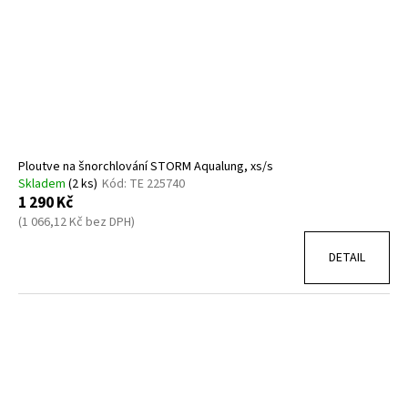
Ploutve na šnorchlování STORM Aqualung, xs/s
Skladem
(2 ks)
Kód:
TE 225740
1 290 Kč
(1 066,12 Kč bez DPH)
DETAIL