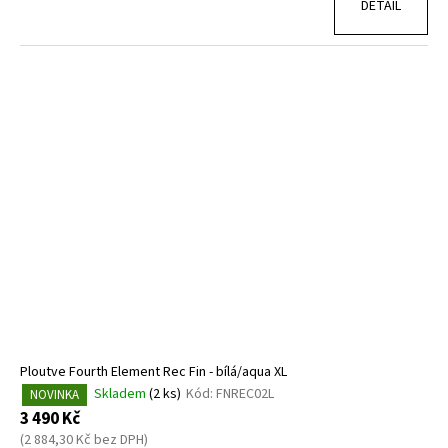
DETAIL
Ploutve Fourth Element Rec Fin - bílá/aqua XL
Skladem
(2 ks)
Kód:
FNREC02L
NOVINKA
3 490 Kč
(2 884,30 Kč bez DPH)