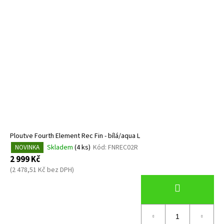
Ploutve Fourth Element Rec Fin - bílá/aqua L
Skladem
(4 ks)
Kód:
FNREC02R
NOVINKA
2 999 Kč
(2 478,51 Kč bez DPH)