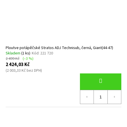
Ploutve potápěčské Stratos ADJ Technisub, černá, Giant(44-47)
Skladem
(1 ks)
Kód:
221 720
2 499 Kč
(–3 %)
2 424,03 Kč
(2 003,33 Kč bez DPH)