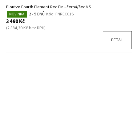
Ploutve Fourth Element Rec Fin - černá/šedá S
2 - 5 DNŮ
Kód:
FNREC01S
NOVINKA
3 490 Kč
(2 884,30 Kč bez DPH)
DETAIL