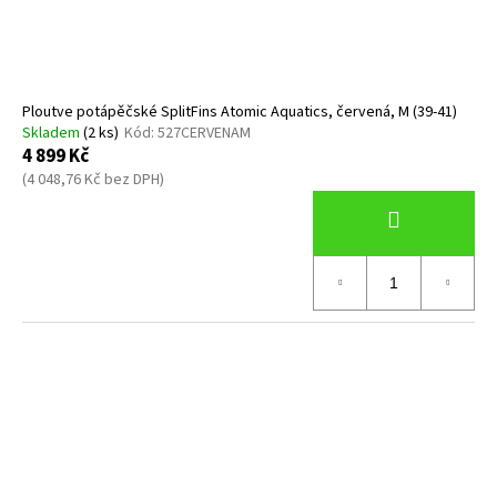
Ploutve potápěčské SplitFins Atomic Aquatics, červená, M (39-41)
Skladem
(2 ks)
Kód:
527CERVENAM
4 899 Kč
(4 048,76 Kč bez DPH)