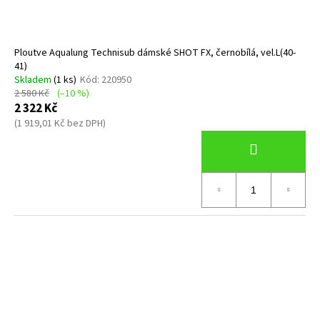
Ploutve Aqualung Technisub dámské SHOT FX, černobílá, vel.L(40-
41)
Skladem
(1 ks)
Kód:
220950
2 580 Kč
(–10 %)
2 322 Kč
(1 919,01 Kč bez DPH)