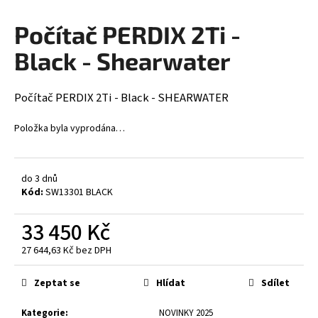
a
Počítač PERDIX 2Ti -
j
í
Black - Shearwater
t
?
Počítač PERDIX 2Ti - Black - SHEARWATER
Položka byla vyprodána…
HLEDAT
do 3 dnů
Kód:
SW13301 BLACK
33 450 Kč
D
o
27 644,63 Kč bez DPH
p
Měrná
o
cena:
Zeptat se
Hlídat
Sdílet
r
u
Kategorie
:
NOVINKY 2025