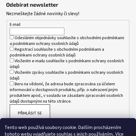
á
Odebírat newsletter
p
Nezmeškejte žádné novinky či slevy!
a
t
E-mail
í
Odesláním objednávky souhlasíte s
obchodními podmínkami
a
podmínkami ochrany osobních údajů
Registrací souhlasíte s
obchodními podmínkami
a
podmínkami ochrany osobních údajů
Vložením e-mailu souhlasíte s
podmínkami ochrany osobních
údajů
Vložením zprávy souhlasíte s
podmínkami ochrany osobních
údajů
Beru na vědomí, že adresa bude zpracována za účelem
informování o dostupnosti produktu, příp. o nahrazení jiným
produktem apod., v souladu se zásadami zpracování osobních
údajů dostupnými na této stránce.
PŘIHLÁSIT SE
Tento web používá soubory cookie. Dalším procházením
tohoto webu vyjadřujete souhlas s jejich používáním.. Více