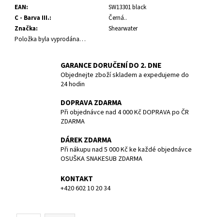
č
EAN
:
SW13301 black
u
C - Barva III.
:
Černá..
j
Značka
:
Shearwater
e
Položka byla vyprodána…
m
e
GARANCE DORUČENÍ DO 2. DNE
Objednejte zboží skladem a expedujeme do
ZÁTĚŽ
24 hodin
TWIN
4
DOPRAVA ZDARMA
KG
Při objednávce nad 4 000 Kč DOPRAVA po ČR
1
ZDARMA
219,40
Kč
DÁREK ZDARMA
Při nákupu nad 5 000 Kč ke každé objednávce
OSUŠKA SNAKESUB ZDARMA
KONTAKT
+420 602 10 20 34