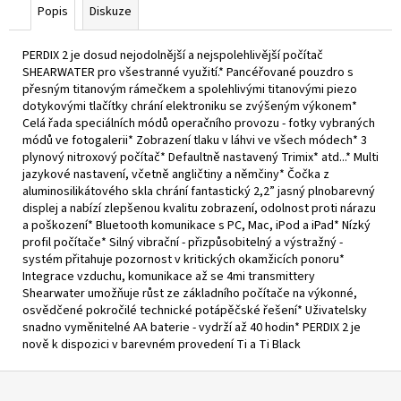
Popis
Diskuze
PERDIX 2 je dosud nejodolnější a nejspolehlivější počítač
SHEARWATER pro všestranné využití.* Pancéřované pouzdro s
přesným titanovým rámečkem a spolehlivými titanovými piezo
dotykovými tlačítky chrání elektroniku se zvýšeným výkonem*
Celá řada speciálních módů operačního provozu - fotky vybraných
módů ve fotogalerii* Zobrazení tlaku v láhvi ve všech módech* 3
plynový nitroxový počítač* Defaultně nastavený Trimix* atd...* Multi
jazykové nastavení, včetně angličtiny a němčiny* Čočka z
aluminosilikátového skla chrání fantastický 2,2” jasný plnobarevný
displej a nabízí zlepšenou kvalitu zobrazení, odolnost proti nárazu
a poškození* Bluetooth komunikace s PC, Mac, iPod a iPad* Nízký
profil počítače* Silný vibrační - přizpůsobitelný a výstražný -
systém přitahuje pozornost v kritických okamžicích ponoru*
Integrace vzduchu, komunikace až se 4mi transmittery
Shearwater umožňuje růst ze základního počítače na výkonné,
osvědčené pokročilé technické potápěčské řešení* Uživatelsky
snadno vyměnitelné AA baterie - vydrží až 40 hodin* PERDIX 2 je
nově k dispozici v barevném provedení Ti a Ti Black
Z