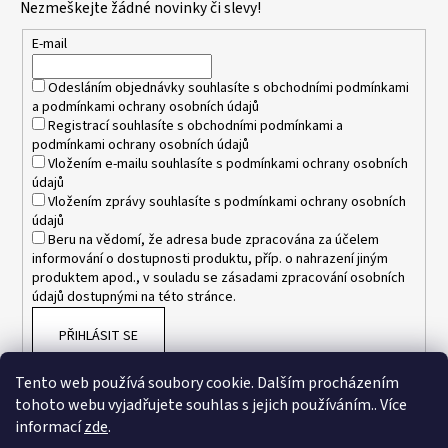
Nezmeškejte žádné novinky či slevy!
a
t
E-mail
í
Odesláním objednávky souhlasíte s
obchodními podmínkami
a
podmínkami ochrany osobních údajů
Registrací souhlasíte s
obchodními podmínkami
a
podmínkami ochrany osobních údajů
Vložením e-mailu souhlasíte s
podmínkami ochrany osobních
údajů
Vložením zprávy souhlasíte s
podmínkami ochrany osobních
údajů
Beru na vědomí, že adresa bude zpracována za účelem
informování o dostupnosti produktu, příp. o nahrazení jiným
produktem apod., v souladu se zásadami zpracování osobních
údajů dostupnými na této stránce.
PŘIHLÁSIT SE
Tento web používá soubory cookie. Dalším procházením
tohoto webu vyjadřujete souhlas s jejich používáním.. Více
informací
zde
.