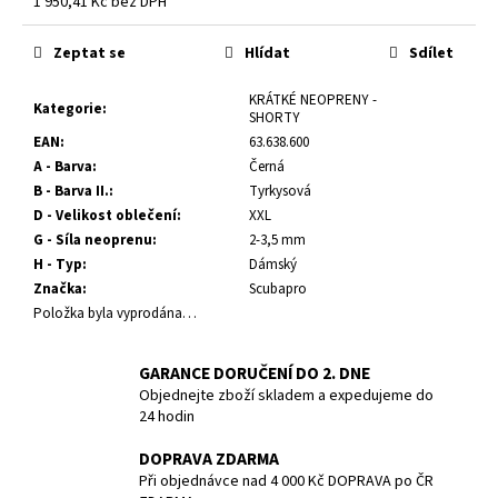
č
1 950,41 Kč bez DPH
Měrná
u
cena:
j
Zeptat se
Hlídat
Sdílet
e
m
KRÁTKÉ NEOPRENY -
Kategorie
:
SHORTY
e
EAN
:
63.638.600
A - Barva
:
Černá
POTÁPĚČSKÁ
B - Barva II.
:
Tyrkysová
MASKA
D - Velikost oblečení
:
XXL
SMALL
G - Síla neoprenu
:
2-3,5 mm
1
H - Typ
:
Dámský
197
Značka
:
Scubapro
Kč
Položka byla vyprodána…
GARANCE DORUČENÍ DO 2. DNE
Objednejte zboží skladem a expedujeme do
24 hodin
DOPRAVA ZDARMA
Při objednávce nad 4 000 Kč DOPRAVA po ČR