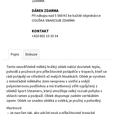
ZDARMA
DÁREK ZDARMA
Při nákupu nad 5 000 Kč ke každé objednávce
OSUŠKA SNAKESUB ZDARMA
KONTAKT
+420 602 10 20 34
Popis
Diskuze
Tento neuvěřitelně měkký krátký oblek nabízí dostatek tepla,
pohodlí a pružnosti pro příležitostné potápěče v tropech, kteří se
rádi potápějí ve středních až malých hloubkách. Oblek je vyroben
z mimořádně měkkého 2mm neoprenu s vnitřní a vnější
polyesterovou podšívkou a má triatlonový střih vypůjčený z
obleků Sport Steamers, který umožňuje velký rozsah pohybu v
oblasti ramen a podpaží. Oblek disponuje zadním vertikálním
zipem. Oblek se snadno obléká a svléká, je pružný a pohodlný.
Vlastnosti:
– Je navržen tak, aby udržel nové a příležitostné tropické