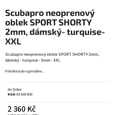
a
Scubapro neoprenový
j
í
oblek SPORT SHORTY
t
2mm, dámský- turquise-
?
XXL
Scubapro neoprenový oblek SPORT SHORTY 2mm,
HLEDAT
dámský - turquise - 5mm - XXL
Položka byla vyprodána…
D
o
do týdne
p
Kód:
63.638.600
o
r
2 360 Kč
u