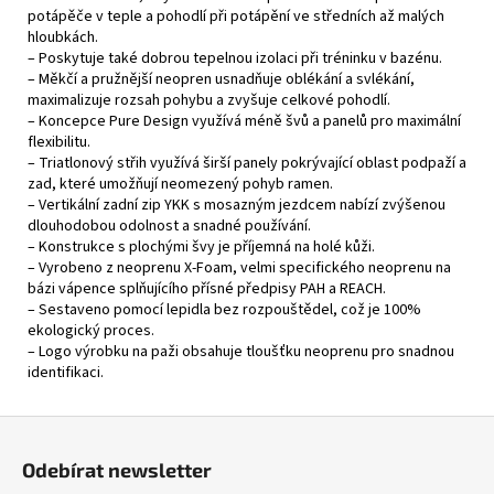
potápěče v teple a pohodlí při potápění ve středních až malých
hloubkách.
– Poskytuje také dobrou tepelnou izolaci při tréninku v bazénu.
– Měkčí a pružnější neopren usnadňuje oblékání a svlékání,
maximalizuje rozsah pohybu a zvyšuje celkové pohodlí.
– Koncepce Pure Design využívá méně švů a panelů pro maximální
flexibilitu.
– Triatlonový střih využívá širší panely pokrývající oblast podpaží a
zad, které umožňují neomezený pohyb ramen.
– Vertikální zadní zip YKK s mosazným jezdcem nabízí zvýšenou
dlouhodobou odolnost a snadné používání.
– Konstrukce s plochými švy je příjemná na holé kůži.
– Vyrobeno z neoprenu X-Foam, velmi specifického neoprenu na
bázi vápence splňujícího přísné předpisy PAH a REACH.
– Sestaveno pomocí lepidla bez rozpouštědel, což je 100%
ekologický proces.
– Logo výrobku na paži obsahuje tloušťku neoprenu pro snadnou
identifikaci.
Z
á
Odebírat newsletter
p