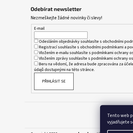
á
Odebírat newsletter
p
Nezmeškejte žádné novinky či slevy!
a
t
E-mail
í
Odesláním objednávky souhlasíte s
obchodními pod
Registrací souhlasíte s
obchodními podmínkami
a
po
Vložením e-mailu souhlasíte s
podmínkami ochrany os
Vložením zprávy souhlasíte s
podmínkami ochrany os
Beru na vědomí, že adresa bude zpracována za účele
údajů dostupnými na této stránce.
PŘIHLÁSIT SE
Tento web p
vyjadřujete s