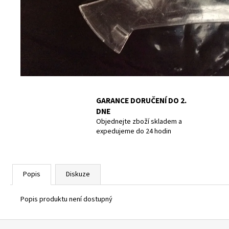
POTÁPĚČSKÁ MASKA LARGE
1 390 Kč
GARANCE DORUČENÍ DO 2.
DNE
Objednejte zboží skladem a
expedujeme do 24 hodin
Popis
Diskuze
Popis produktu není dostupný
Z