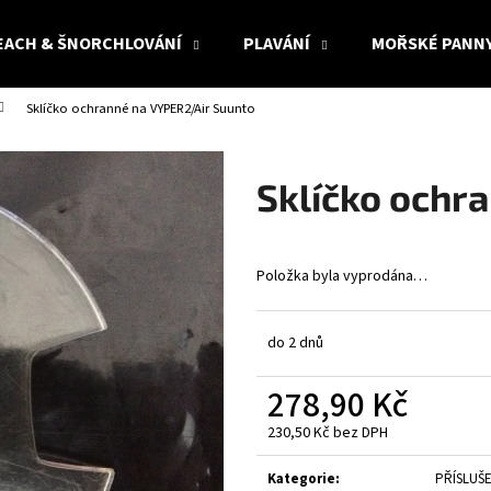
EACH & ŠNORCHLOVÁNÍ
PLAVÁNÍ
MOŘSKÉ PANN
Sklíčko ochranné na VYPER2/Air Suunto
Co potřebujete najít?
Sklíčko ochr
HLEDAT
Položka byla vyprodána…
Doporučujeme
do 2 dnů
278,90 Kč
230,50 Kč bez DPH
Měrná
cena:
Kategorie
:
PŘÍSLUŠ