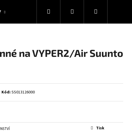
Hledat
Přihlášení
Nákupní
Y
KOLEKCE SNAKESUB & DES
DÁRKOVÉ POUKAZY
košík
anné na VYPER2/Air Suunto
Kód:
SS013126000
Následující
Tisk
ENSTVÍ