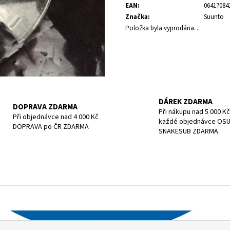
POTÁPĚČSKÁ MASKA SMALL
POTÁPĚČSKÁ MAS
EAN
:
06417084
1 197 Kč
1 190 Kč
Značka
:
Suunto
Položka byla vyprodána…
DÁREK ZDARMA
DOPRAVA ZDARMA
Při nákupu nad 5 000 Kč
Při objednávce nad 4 000 Kč
každé objednávce OS
DOPRAVA po ČR ZDARMA
SNAKESUB ZDARMA