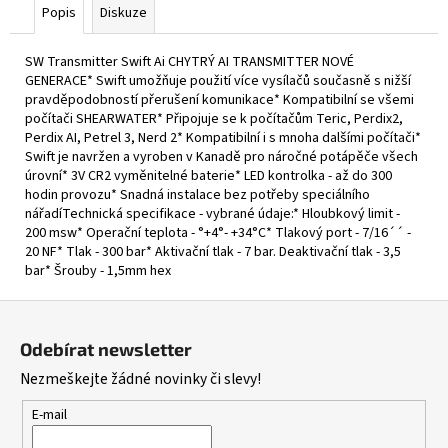
Popis
Diskuze
SW Transmitter Swift Ai CHYTRÝ AI TRANSMITTER NOVÉ
GENERACE* Swift umožňuje použití více vysílačů současně s nižší
pravděpodobností přerušení komunikace* Kompatibilní se všemi
počítači SHEARWATER* Připojuje se k počítačům Teric, Perdix2,
Perdix AI, Petrel 3, Nerd 2* Kompatibilní i s mnoha dalšími počítači*
Swift je navržen a vyroben v Kanadě pro náročné potápěče všech
úrovní* 3V CR2 vyměnitelné baterie* LED kontrolka - až do 300
hodin provozu* Snadná instalace bez potřeby speciálního
nářadíTechnická specifikace - vybrané údaje:* Hloubkový limit -
200 msw* Operační teplota - °+4°- +34°C* Tlakový port - 7/16´´ -
20 NF* Tlak - 300 bar* Aktivační tlak - 7 bar. Deaktivační tlak - 3,5
bar* Šrouby - 1,5mm hex
Z
á
Odebírat newsletter
p
Nezmeškejte žádné novinky či slevy!
a
t
E-mail
í