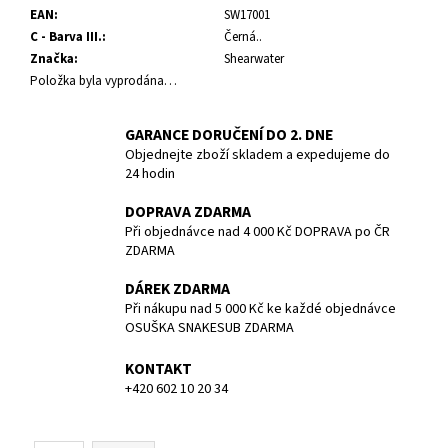
č
EAN
:
SW17001
u
C - Barva III.
:
Černá..
j
Značka
:
Shearwater
e
Položka byla vyprodána…
m
e
GARANCE DORUČENÍ DO 2. DNE
Objednejte zboží skladem a expedujeme do
BATERIE
24 hodin
PANASONIC
CR123A/1BP/
DOPRAVA ZDARMA
CENA
Při objednávce nad 4 000 Kč DOPRAVA po ČR
ZA
ZDARMA
KUS
85
DÁREK ZDARMA
Kč
Při nákupu nad 5 000 Kč ke každé objednávce
OSUŠKA SNAKESUB ZDARMA
KONTAKT
+420 602 10 20 34