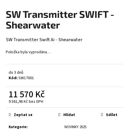
a
SW Transmitter SWIFT -
j
í
Shearwater
t
?
SW Transmitter Swift Ai - Shearwater
Položka byla vyprodána…
HLEDAT
do 3 dnů
Kód:
SW17001
11 570 Kč
D
o
9 561,98 Kč bez DPH
p
Měrná
o
cena:
Zeptat se
Hlídat
Sdílet
r
u
Kategorie
:
NOVINKY 2025