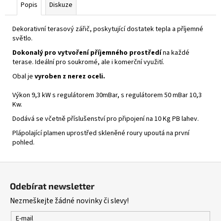
Popis
Diskuze
Dekorativní terasový zářič, poskytující dostatek tepla a příjemné
světlo.
Dokonalý pro vytvoření příjemného prostředí
na každé
terase. Ideální pro soukromé, ale i komerční využití.
Obal je
vyroben z nerez oceli.
Výkon 9,3 kW s regulátorem 30mBar, s regulátorem 50 mBar 10,3
Kw.
Dodává se včetně příslušenství pro připojení na 10 Kg PB lahev.
Plápolající plamen uprostřed skleněné roury upoutá na první
pohled.
Z
á
Odebírat newsletter
p
Nezmeškejte žádné novinky či slevy!
a
t
E-mail