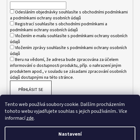
í
Odesláním objednávky souhlasíte s
obchodními podmínkami
a
podmínkami ochrany osobních údajů
Registrací souhlasíte s
obchodními podmínkami
a
podmínkami ochrany osobních údajů
Vložením e-mailu souhlasíte s
podmínkami ochrany osobních
údajů
Vložením zprávy souhlasíte s
podmínkami ochrany osobních
údajů
Beru na vědomí, že adresa bude zpracována za účelem
informování o dostupnosti produktu, příp. o nahrazení jiným
produktem apod., v souladu se zásadami zpracování osobních
údajů dostupnými na této stránce.
PŘIHLÁSIT SE
Tento web používá soubory cookie. Dalším procházením
tohoto webu vyjadřujete souhlas s jejich používáním.. Více
informací
zde
.
Nastavení