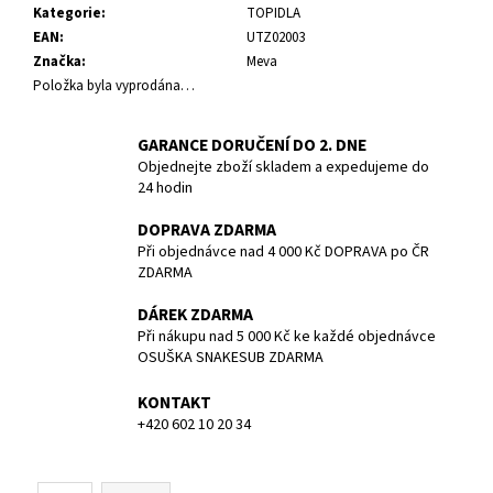
č
Kategorie
:
TOPIDLA
u
EAN
:
UTZ02003
j
Značka
:
Meva
e
Položka byla vyprodána…
m
e
GARANCE DORUČENÍ DO 2. DNE
Objednejte zboží skladem a expedujeme do
BATERIE
24 hodin
PANASONIC
CR123A/1BP/
DOPRAVA ZDARMA
CENA
Při objednávce nad 4 000 Kč DOPRAVA po ČR
ZA
ZDARMA
KUS
85
DÁREK ZDARMA
Kč
Při nákupu nad 5 000 Kč ke každé objednávce
OSUŠKA SNAKESUB ZDARMA
KONTAKT
+420 602 10 20 34