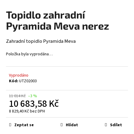
a
Topidlo zahradní
j
í
Pyramida Meva nerez
t
?
Zahradní topidlo Pyramida Meva
Položka byla vyprodána…
HLEDAT
Vyprodáno
Kód:
UTZ02003
D
11 014 Kč
–3 %
10 683,58 Kč
o
p
8 829,40 Kč bez DPH
o
Měrná
r
cena:
Zeptat se
Hlídat
Sdílet
u