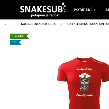
K
Přejít
na
o
POTÁPĚNÍ
B
obsah
Zpět
Zpět
š
do
do
í
Domů
KOLEKCE SNAKESUB & DES
KOLEKCE DIVING EDUCATION SOC
obchodu
obchodu
k
NOVINKA
TIP