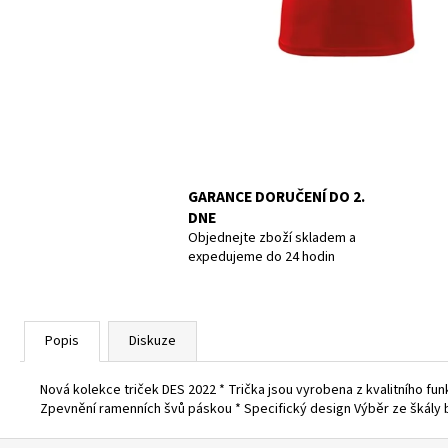
UCPÁVKY DO UŠÍ DOC´S PROPLUGS, PAIR
GR.L
819 Kč
GARANCE DORUČENÍ DO 2.
DNE
Objednejte zboží skladem a
expedujeme do 24 hodin
Popis
Diskuze
Nová kolekce triček DES 2022 * Trička jsou vyrobena z kvalitního fun
Zpevnění ramenních švů páskou * Specifický design Výběr ze škály b