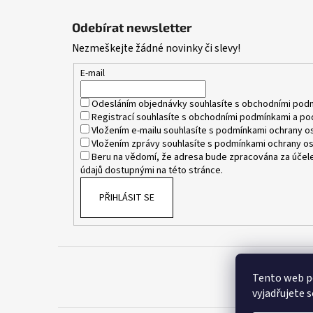
Z
á
Odebírat newsletter
p
Nezmeškejte žádné novinky či slevy!
a
t
E-mail
í
Odesláním objednávky souhlasíte s
obchodními pod
Registrací souhlasíte s
obchodními podmínkami
a
po
Vložením e-mailu souhlasíte s
podmínkami ochrany os
Vložením zprávy souhlasíte s
podmínkami ochrany os
Beru na vědomí, že adresa bude zpracována za účele
údajů dostupnými na této stránce.
PŘIHLÁSIT SE
Tento web p
vyjadřujete s