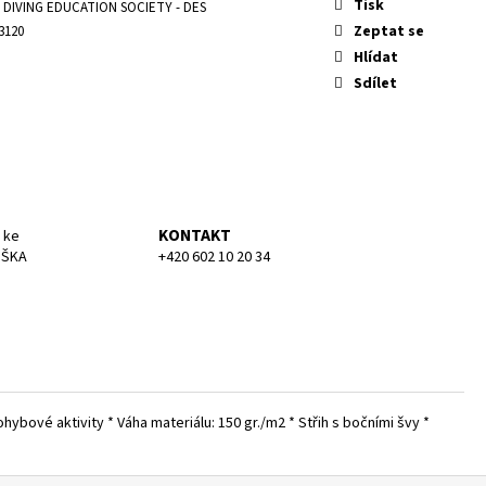
KA SMALL
Tisk
DIVING EDUCATION SOCIETY - DES
Zeptat se
3120
Hlídat
Sdílet
KONTAKT
 ke
UŠKA
+420 602 10 20 34
ybové aktivity * Váha materiálu: 150 gr./m2 * Střih s bočními švy *