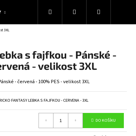
Hledat
Přihlášení
Nákupní
Y
KOLEKCE SNAKESUB & DES
DÁRKOVÉ POUKAZY
ost 3XL
košík
Lebka s fajfkou - Pánské -
rvená - velikost 3XL
 Pánské - červená - 100% PES - velikost 3XL
RICKO FANTASY LEBKA S FAJFKOU - CERVENA - 3XL
Následující
DO KOŠÍKU