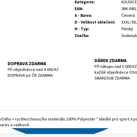
cena:
POTÁPĚČSKÁ MASKA LARGE
POTÁPĚČSKÁ MAS
Kategorie
:
KOLEKCE 
EAN
:
SNK-0401
1 390 Kč
1 197 Kč
A - Barva
:
Červená
D - Velikost oblečení
:
XXXL/3XL
H - Typ
:
Pánský
Značka
:
Snakesub
DÁREK ZDARMA
DOPRAVA ZDARMA
Při nákupu nad 5 000 Kč
Při objednávce nad 4 000 Kč
každé objednávce OS
DOPRAVA po ČR ZDARMA
SNAKESUB ZDARMA
kčního + rychleschnoucího materiálu 100% Polyester * Ideální pro sport a poh
arev a velikostí.