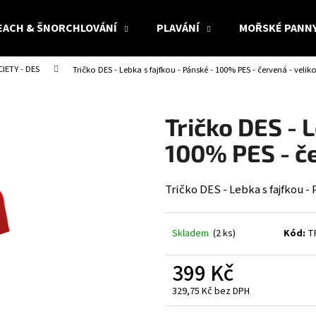
EACH & ŠNORCHLOVÁNÍ
PLAVÁNÍ
MOŘSKÉ PANN
IETY - DES
Tričko DES - Lebka s fajfkou - Pánské - 100% PES - červená - velik
Co potřebujete najít?
Tričko DES - 
HLEDAT
100% PES - če
Tričko DES - Lebka s fajfkou -
Doporučujeme
Skladem
(2 ks)
Kód:
T
399 Kč
329,75 Kč bez DPH
Měrná