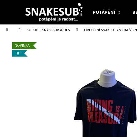
K
Přejít
na
o
POTÁPĚNÍ
B
obsah
Zpět
Zpět
š
do
do
í
Domů
KOLEKCE SNAKESUB & DES
OBLEČENÍ SNAKESUB & DALŠÍ Z
obchodu
obchodu
k
NOVINKA
TIP