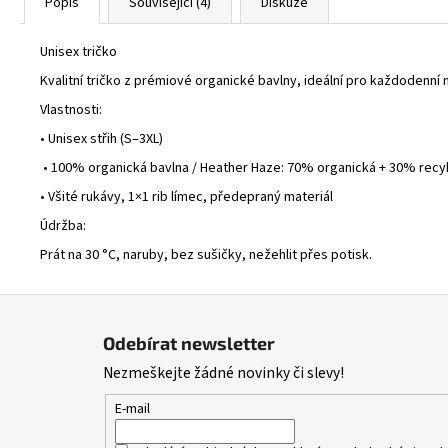
Popis
Související (4)
Diskuze
Unisex tričko
Kvalitní tričko z prémiové organické bavlny, ideální pro každodenní n
Vlastnosti:
• Unisex střih (S–3XL)
• 100% organická bavlna / Heather Haze: 70% organická + 30% recy
• Všité rukávy, 1×1 rib límec, předepraný materiál
Údržba:
Prát na 30 °C, naruby, bez sušičky, nežehlit přes potisk.
Z
á
Odebírat newsletter
p
Nezmeškejte žádné novinky či slevy!
a
t
E-mail
í