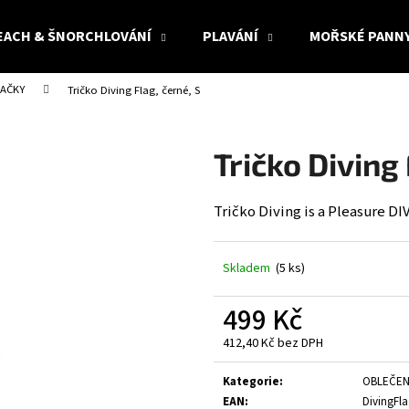
EACH & ŠNORCHLOVÁNÍ
PLAVÁNÍ
MOŘSKÉ PANN
NAČKY
Tričko Diving Flag, černé, S
Co potřebujete najít?
Tričko Diving 
HLEDAT
Tričko Diving is a Pleasure D
Doporučujeme
Skladem
(5 ks)
499 Kč
412,40 Kč bez DPH
Měrná
cena:
Kategorie
:
OBLEČEN
EAN
:
DivingFla