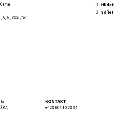
KA MEDIUM
 Černá
Hlídat
Sdílet
L, S, M, XXXL/3XL
KONTAKT
 ke
UŠKA
+420 602 10 20 34