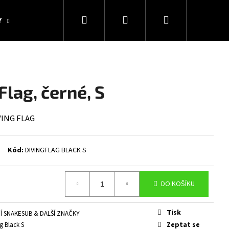
Hledat
Přihlášení
Nákupní
Y
KOLEKCE SNAKESUB & DES
DÁRKOVÉ POUKAZY
košík
Flag, černé, S
IVING FLAG
Kód:
DIVINGFLAG BLACK S
DO KOŠÍKU
Následující
Tisk
Í SNAKESUB & DALŠÍ ZNAČKY
Zeptat se
g Black S