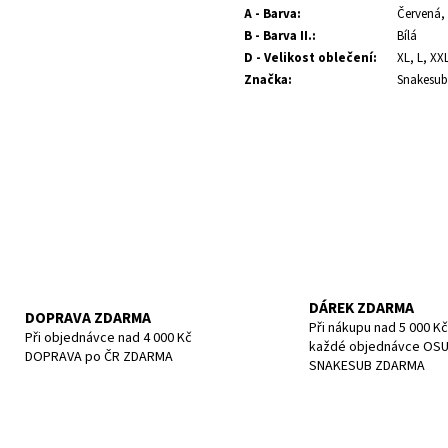
POTÁPĚČSKÁ MASKA SMALL
POTÁPĚČSKÁ MAS
A - Barva
:
Červená,
1 197 Kč
1 190 Kč
B - Barva II.
:
Bílá
D - Velikost oblečení
:
XL, L, XX
Značka
:
Snakesub
DÁREK ZDARMA
DOPRAVA ZDARMA
Při nákupu nad 5 000 Kč
Při objednávce nad 4 000 Kč
každé objednávce OS
DOPRAVA po ČR ZDARMA
SNAKESUB ZDARMA