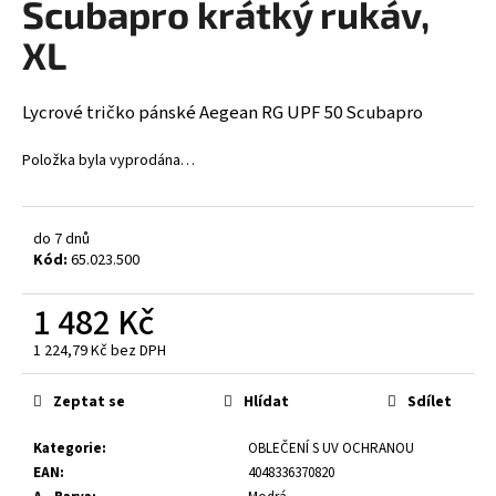
Scubapro krátký rukáv,
a
XL
j
í
t
Lycrové tričko pánské Aegean RG UPF 50 Scubapro
?
Položka byla vyprodána…
do 7 dnů
HLEDAT
Kód:
65.023.500
1 482 Kč
1 224,79 Kč bez DPH
D
Měrná
o
cena:
p
Zeptat se
Hlídat
Sdílet
o
r
Kategorie
:
OBLEČENÍ S UV OCHRANOU
u
EAN
:
4048336370820