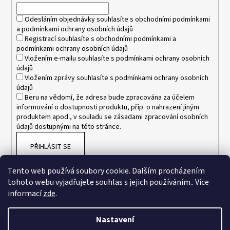
í
Odesláním objednávky souhlasíte s
obchodními podmínkami
a
podmínkami ochrany osobních údajů
Registrací souhlasíte s
obchodními podmínkami
a
podmínkami ochrany osobních údajů
Vložením e-mailu souhlasíte s
podmínkami ochrany osobních
údajů
Vložením zprávy souhlasíte s
podmínkami ochrany osobních
údajů
Beru na vědomí, že adresa bude zpracována za účelem
informování o dostupnosti produktu, příp. o nahrazení jiným
produktem apod., v souladu se zásadami zpracování osobních
údajů dostupnými na této stránce.
PŘIHLÁSIT SE
Tento web používá soubory cookie. Dalším procházením
tohoto webu vyjadřujete souhlas s jejich používáním.. Více
informací
zde
.
Nastavení