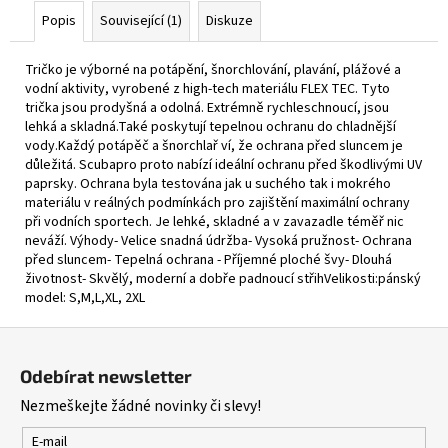
Popis
Související (1)
Diskuze
Tričko je výborné na potápění, šnorchlování, plavání, plážové a
vodní aktivity, vyrobené z high-tech materiálu FLEX TEC. Tyto
trička jsou prodyšná a odolná. Extrémně rychleschnoucí, jsou
lehká a skladná.Také poskytují tepelnou ochranu do chladnější
vody.Každý potápěč a šnorchlař ví, že ochrana před sluncem je
důležitá. Scubapro proto nabízí ideální ochranu před škodlivými UV
paprsky. Ochrana byla testována jak u suchého tak i mokrého
materiálu v reálných podmínkách pro zajištění maximální ochrany
při vodních sportech. Je lehké, skladné a v zavazadle téměř nic
neváží. Výhody- Velice snadná údržba- Vysoká pružnost- Ochrana
před sluncem- Tepelná ochrana - Příjemné ploché švy- Dlouhá
životnost- Skvělý, moderní a dobře padnoucí střihVelikosti:pánský
model: S,M,L,XL, 2XL
Z
á
Odebírat newsletter
p
Nezmeškejte žádné novinky či slevy!
a
t
E-mail