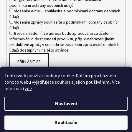
podmínkami ochrany osobních údajů
Vložením e-mailu souhlasíte s
podmínkami ochrany osobních
údajů
Vložením zprávy souhlasíte s
podmínkami ochrany osobních
údajů
Beru na vědomí, že adresa bude zpracována za účelem
informování o dostupnosti produktu, příp. o nahrazení jiným
produktem apod., v souladu se zásadami zpracování osobních
údajů dostupnými na této stránce.
PŘIHLÁSIT SE
Tento web používá soubory cookie. Dalším procházením
tohoto webu vyjadřujete souhlas s jejich používáním.. Více
informací
zde
.
Nastavení
Vytvořil Shoptet
Souhlasím
Copyright 2026
www.esnakesub.cz
. Všechna práva vyhrazena.