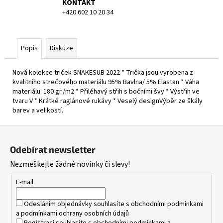
KONTAKT
+420 602 10 20 34
Popis
Diskuze
Nová kolekce triček SNAKESUB 2022 * Trička jsou vyrobena z
kvalitního strečového materiálu 95% Bavlna/ 5% Elastan * Váha
materiálu: 180 gr./m2 * Přiléhavý střih s bočními švy * Výstřih ve
tvaru V * Krátké raglánové rukávy * Veselý designVýběr ze škály
barev a velikostí.
Z
á
Odebírat newsletter
p
Nezmeškejte žádné novinky či slevy!
a
t
E-mail
í
Odesláním objednávky souhlasíte s
obchodními podmínkami
a
podmínkami ochrany osobních údajů
Registrací souhlasíte s
obchodními podmínkami
a