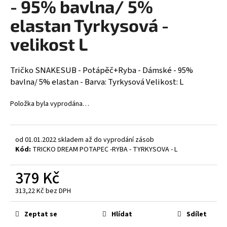
- 95% bavlna/ 5%
a
elastan Tyrkysová -
j
í
velikost L
t
?
Tričko SNAKESUB - Potápěč+Ryba - Dámské - 95%
bavlna/ 5% elastan - Barva: Tyrkysová Velikost: L
Položka byla vyprodána…
HLEDAT
od 01.01.2022 skladem až do vyprodání zásob
Kód:
TRICKO DREAM POTAPEC -RYBA - TYRKYSOVA - L
D
379 Kč
o
p
313,22 Kč bez DPH
o
Měrná
r
cena:
Zeptat se
Hlídat
Sdílet
u