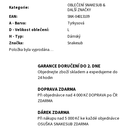
č
OBLEČENÍ SNAKESUB &
u
Kategorie
:
DALŠÍ ZNAČKY
j
EAN
:
SNK-04013109
e
A - Barva
:
Tyrkysová
m
D - Velikost oblečení
:
L
e
H - Typ
:
Dámský
Značka
:
Snakesub
Položka byla vyprodána…
BATERIE
PANASONIC
CR123A/1BP/
GARANCE DORUČENÍ DO 2. DNE
CENA
ZA
Objednejte zboží skladem a expedujeme do
KUS
24 hodin
85
DOPRAVA ZDARMA
Kč
Při objednávce nad 4 000 Kč DOPRAVA po ČR
ZDARMA
DÁREK ZDARMA
Při nákupu nad 5 000 Kč ke každé objednávce
OSUŠKA SNAKESUB ZDARMA