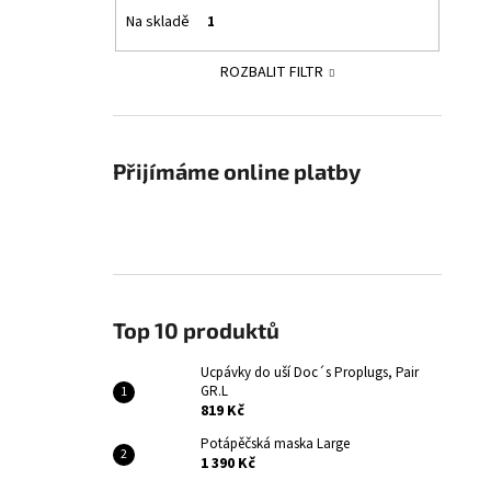
Na skladě
1
ROZBALIT FILTR
Přijímáme online platby
Top 10 produktů
Ucpávky do uší Doc´s Proplugs, Pair
GR.L
819 Kč
Potápěčská maska Large
1 390 Kč