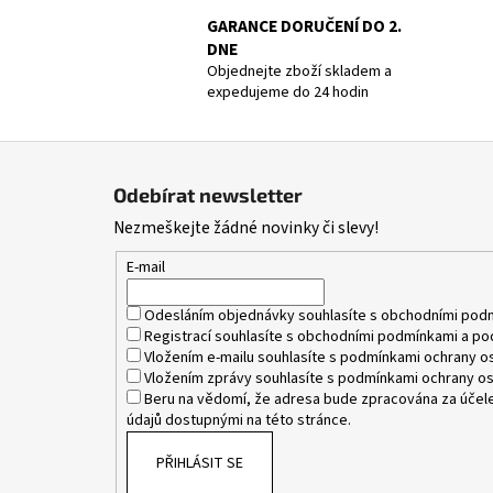
GARANCE DORUČENÍ DO 2.
DNE
Objednejte zboží skladem a
expedujeme do 24 hodin
Z
á
Odebírat newsletter
p
Nezmeškejte žádné novinky či slevy!
a
t
E-mail
í
Odesláním objednávky souhlasíte s
obchodními pod
Registrací souhlasíte s
obchodními podmínkami
a
po
Vložením e-mailu souhlasíte s
podmínkami ochrany os
Vložením zprávy souhlasíte s
podmínkami ochrany os
Beru na vědomí, že adresa bude zpracována za účele
údajů dostupnými na této stránce.
PŘIHLÁSIT SE