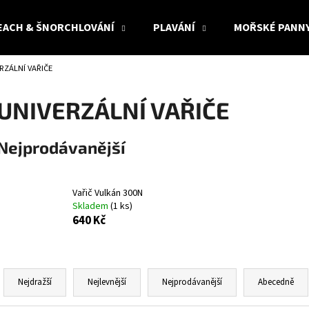
EACH & ŠNORCHLOVÁNÍ
PLAVÁNÍ
MOŘSKÉ PANN
RZÁLNÍ VAŘIČE
Co potřebujete najít?
UNIVERZÁLNÍ VAŘIČE
HLEDAT
Nejprodávanější
Doporučujeme
Vařič Vulkán 300N
Skladem
(1 ks)
640 Kč
Ř
a
Nejdražší
Nejlevnější
Nejprodávanější
Abecedně
z