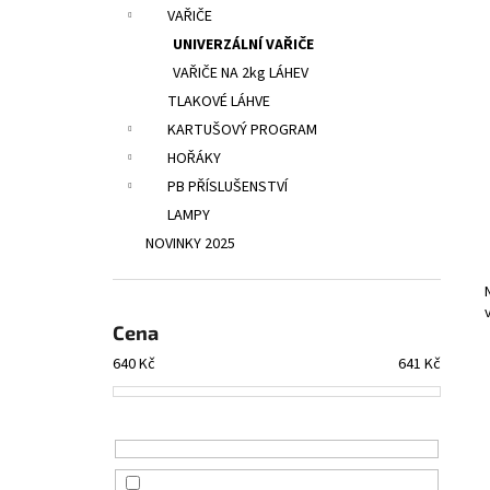
UCPÁVKY DO UŠÍ DOC´S PROPLUGS, PAIR
l
VAŘIČE
GR.L
UNIVERZÁLNÍ VAŘIČE
819 Kč
VAŘIČE NA 2kg LÁHEV
TLAKOVÉ LÁHVE
KARTUŠOVÝ PROGRAM
HOŘÁKY
PB PŘÍSLUŠENSTVÍ
LAMPY
NOVINKY 2025
Cena
640
Kč
641
Kč