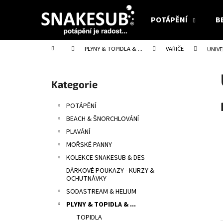
K
Přejít
na
o
POTÁPĚNÍ
B
obsah
Zpět
Zpět
š
do
do
í
Domů
PLYNY & TOPIDLA & ...
VAŘIČE
UNIVE
obchodu
obchodu
k
P
o
Přeskočit
Kategorie
s
kategorie
t
POTÁPĚNÍ
r
BEACH & ŠNORCHLOVÁNÍ
a
PLAVÁNÍ
n
MOŘSKÉ PANNY
n
KOLEKCE SNAKESUB & DES
í
DÁRKOVÉ POUKAZY - KURZY &
p
OCHUTNÁVKY
a
SODASTREAM & HELIUM
n
PLYNY & TOPIDLA & ...
e
TOPIDLA