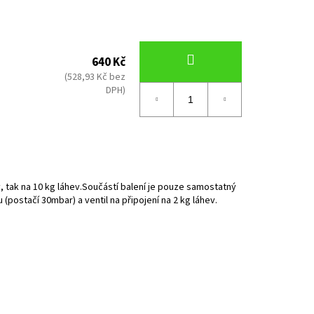
KA SMALL
640 Kč
(528,93 Kč bez
DPH)
ev, tak na 10 kg láhev.Součástí balení je pouze samostatný
u (postačí 30mbar) a ventil na připojení na 2 kg láhev.