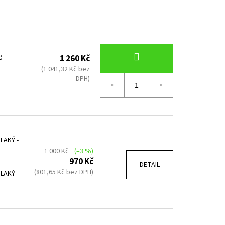
KA MEDIUM
g
1 260 Kč
(1 041,32 Kč bez
DPH)
TLAKÝ -
1 000 Kč
(–3 %)
970 Kč
DETAIL
(801,65 Kč bez DPH)
TLAKÝ -