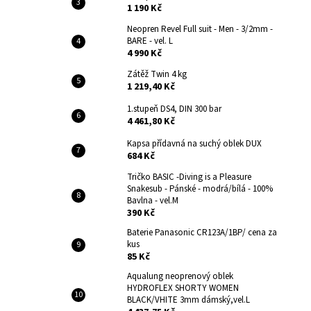
1 190 Kč
Neopren Revel Full suit - Men - 3/2mm -
BARE - vel. L
4 990 Kč
Zátěž Twin 4 kg
1 219,40 Kč
1.stupeň DS4, DIN 300 bar
4 461,80 Kč
Kapsa přídavná na suchý oblek DUX
684 Kč
Tričko BASIC -Diving is a Pleasure
Snakesub - Pánské - modrá/bílá - 100%
Bavlna - vel.M
390 Kč
Baterie Panasonic CR123A/1BP/ cena za
kus
85 Kč
Aqualung neoprenový oblek
HYDROFLEX SHORTY WOMEN
BLACK/VHITE 3mm dámský,vel.L