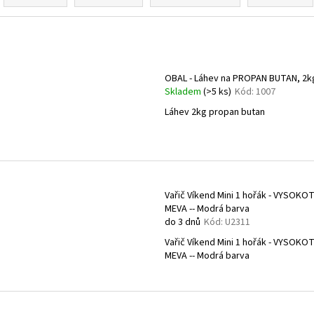
POTÁPĚČSKÁ MASKA SMALL
POTÁPĚČSKÁ MAS
z
1 197 Kč
1 190 Kč
e
V
n
ý
í
p
OBAL - Láhev na PROPAN BUTAN, 2k
p
i
Skladem
(>5 ks)
Kód:
1007
r
s
Láhev 2kg propan butan
o
p
d
r
u
o
k
d
t
Vařič Víkend Mini 1 hořák - VYSOKO
u
MEVA -- Modrá barva
ů
k
do 3 dnů
Kód:
U2311
t
Vařič Víkend Mini 1 hořák - VYSOKO
ů
MEVA -- Modrá barva