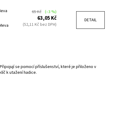
Meva
65 Kč
(–3 %)
63,05 Kč
DETAIL
(52,11 Kč bez DPH)
 Meva
ipojují se pomocí příslušenství, které je přiloženo v
klíč k utažení hadice.