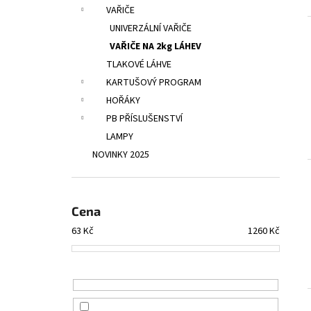
POTÁPĚČSKÁ MASKA LARGE
l
VAŘIČE
1 390 Kč
UNIVERZÁLNÍ VAŘIČE
VAŘIČE NA 2kg LÁHEV
TLAKOVÉ LÁHVE
KARTUŠOVÝ PROGRAM
HOŘÁKY
PB PŘÍSLUŠENSTVÍ
LAMPY
NOVINKY 2025
Cena
63
Kč
1260
Kč