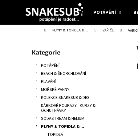
K
Přejít
na
o
POTÁPĚNÍ
B
obsah
Zpět
Zpět
š
do
do
í
Domů
PLYNY & TOPIDLA & ...
VAŘIČE
VAŘIČ
obchodu
obchodu
k
P
o
Přeskočit
Kategorie
s
kategorie
t
POTÁPĚNÍ
r
BEACH & ŠNORCHLOVÁNÍ
a
PLAVÁNÍ
n
MOŘSKÉ PANNY
n
KOLEKCE SNAKESUB & DES
í
DÁRKOVÉ POUKAZY - KURZY &
p
OCHUTNÁVKY
a
SODASTREAM & HELIUM
n
PLYNY & TOPIDLA & ...
e
TOPIDLA