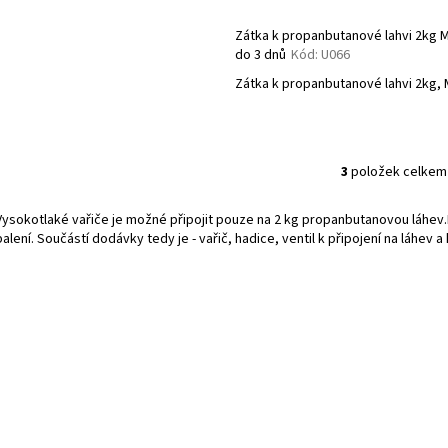
Zátka k propanbutanové lahvi 2kg 
do 3 dnů
Kód:
U066
Zátka k propanbutanové lahvi 2kg,
3
položek celkem
O
v
Vysokotlaké vařiče je možné připojit pouze na 2 kg propanbutanovou láhev.Př
l
balení. Součástí dodávky tedy je - vařič, hadice, ventil k připojení na láhev a 
á
d
a
c
í
p
r
v
k
y