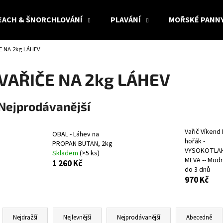
EACH & ŠNORCHLOVÁNÍ
PLAVÁNÍ
MOŘSKÉ PANN
E NA 2kg LÁHEV
Co potřebujete najít?
VAŘIČE NA 2kg LÁHEV
HLEDAT
Nejprodávanější
Vařič Víkend 
OBAL - Láhev na
Doporučujeme
hořák -
PROPAN BUTAN, 2kg
VYSOKOTLAK
Skladem
(>5 ks)
MEVA -- Modr
1 260 Kč
do 3 dnů
970 Kč
Ř
a
Nejdražší
Nejlevnější
Nejprodávanější
Abecedně