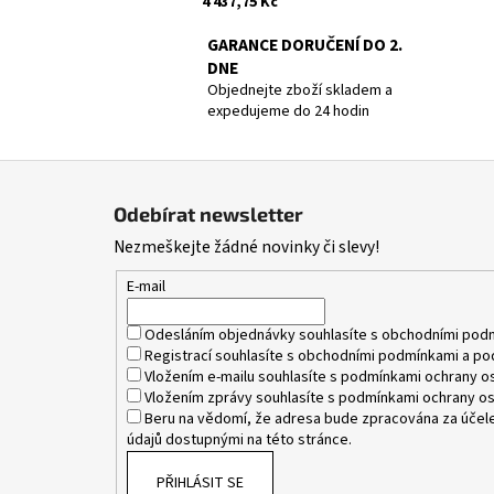
4 437,75 Kč
GARANCE DORUČENÍ DO 2.
DNE
Objednejte zboží skladem a
expedujeme do 24 hodin
Z
á
Odebírat newsletter
p
Nezmeškejte žádné novinky či slevy!
a
t
E-mail
í
Odesláním objednávky souhlasíte s
obchodními pod
Registrací souhlasíte s
obchodními podmínkami
a
po
Vložením e-mailu souhlasíte s
podmínkami ochrany os
Vložením zprávy souhlasíte s
podmínkami ochrany os
Beru na vědomí, že adresa bude zpracována za účele
údajů dostupnými na této stránce.
PŘIHLÁSIT SE