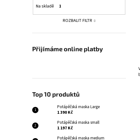
Na skladě
1
ROZBALIT FILTR
Přijímáme online platby
Top 10 produktů
Potápěčská maska Large
1 390 Kč
Potápěčská maska small
1 197 Kč
Potápěčská maska medium