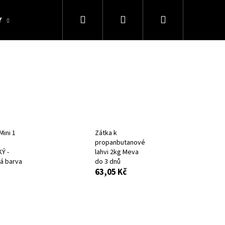
Hledat
Přihlášení
Nákupní
Y
KOLEKCE SNAKESUB & DES
DÁRKOVÉ POUKAZY
košík
Mini 1
Zátka k
propanbutanové
Ý -
lahvi 2kg Meva
á barva
do 3 dnů
63,05 Kč
Následující