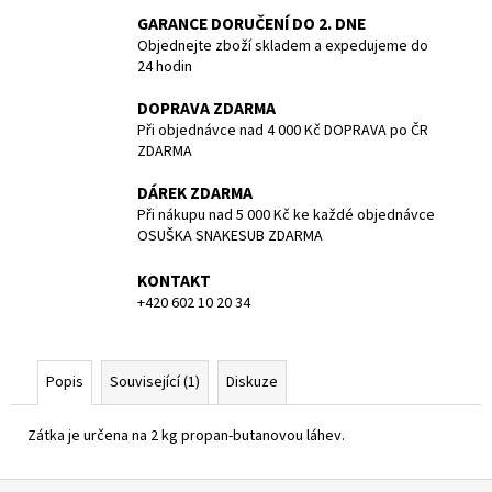
č
GARANCE DORUČENÍ DO 2. DNE
u
Objednejte zboží skladem a expedujeme do
j
24 hodin
e
m
DOPRAVA ZDARMA
e
Při objednávce nad 4 000 Kč DOPRAVA po ČR
ZDARMA
BATERIE
DÁREK ZDARMA
PANASONIC
Při nákupu nad 5 000 Kč ke každé objednávce
CR123A/1BP/
OSUŠKA SNAKESUB ZDARMA
CENA
ZA
KONTAKT
KUS
+420 602 10 20 34
85
Kč
Popis
Související (1)
Diskuze
Zátka je určena na 2 kg propan-butanovou láhev.