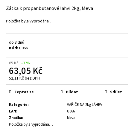
a
Zátka k propanbutanové lahvi 2kg, Meva
j
Položka byla vyprodána…
í
t
?
do 3 dnů
Kód:
U066
65 Kč
–3 %
63,05 Kč
HLEDAT
52,11 Kč bez DPH
Měrná
cena:
Zeptat se
Hlídat
Sdílet
D
o
Kategorie
:
VAŘIČE NA 2kg LÁHEV
p
EAN
:
U066
o
Značka
:
Meva
r
Položka byla vyprodána…
u