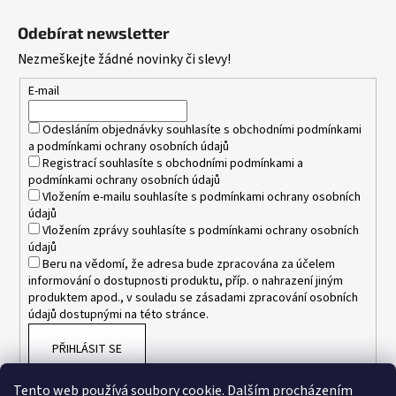
Z
á
Odebírat newsletter
p
Nezmeškejte žádné novinky či slevy!
a
t
E-mail
í
Odesláním objednávky souhlasíte s
obchodními podmínkami
a
podmínkami ochrany osobních údajů
Registrací souhlasíte s
obchodními podmínkami
a
podmínkami ochrany osobních údajů
Vložením e-mailu souhlasíte s
podmínkami ochrany osobních
údajů
Vložením zprávy souhlasíte s
podmínkami ochrany osobních
údajů
Beru na vědomí, že adresa bude zpracována za účelem
informování o dostupnosti produktu, příp. o nahrazení jiným
produktem apod., v souladu se zásadami zpracování osobních
údajů dostupnými na této stránce.
PŘIHLÁSIT SE
Tento web používá soubory cookie. Dalším procházením