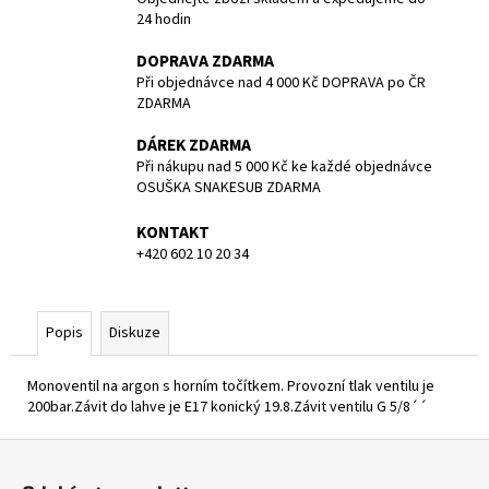
č
24 hodin
u
j
DOPRAVA ZDARMA
e
Při objednávce nad 4 000 Kč DOPRAVA po ČR
m
ZDARMA
e
DÁREK ZDARMA
Při nákupu nad 5 000 Kč ke každé objednávce
NEOPREN
OSUŠKA SNAKESUB ZDARMA
REVEL
FULL
KONTAKT
SUIT
+420 602 10 20 34
-
MEN
-
3/2MM
Popis
Diskuze
-
BARE
-
Monoventil na argon s horním točítkem. Provozní tlak ventilu je
VEL.
200bar.Závit do lahve je E17 konický 19.8.Závit ventilu G 5/8´´
L
4
Z
990
Kč
á