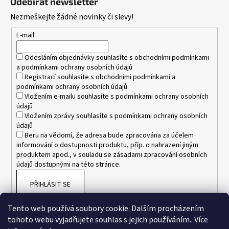
Odebírat newsletter
p
Nezmeškejte žádné novinky či slevy!
a
t
E-mail
í
Odesláním objednávky souhlasíte s
obchodními podmínkami
a
podmínkami ochrany osobních údajů
Registrací souhlasíte s
obchodními podmínkami
a
podmínkami ochrany osobních údajů
Vložením e-mailu souhlasíte s
podmínkami ochrany osobních
údajů
Vložením zprávy souhlasíte s
podmínkami ochrany osobních
údajů
Beru na vědomí, že adresa bude zpracována za účelem
informování o dostupnosti produktu, příp. o nahrazení jiným
produktem apod., v souladu se zásadami zpracování osobních
údajů dostupnými na této stránce.
PŘIHLÁSIT SE
Tento web používá soubory cookie. Dalším procházením
tohoto webu vyjadřujete souhlas s jejich používáním.. Více