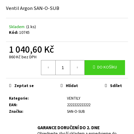
a
Ventil Argon SAN-O-SUB
j
í
Skladem
(1 ks)
t
Kód:
10745
?
1 040,60 Kč
860 Kč bez DPH
Měrná
DO KOŠÍKU
cena:
HLEDAT
Zeptat se
Hlídat
Sdílet
D
Kategorie
:
VENTILY
o
EAN
:
2222222222222
p
Značka
:
SAN-O-SUB
o
r
GARANCE DORUČENÍ DO 2. DNE
u
Objednejte zboží skladem a expedujeme do