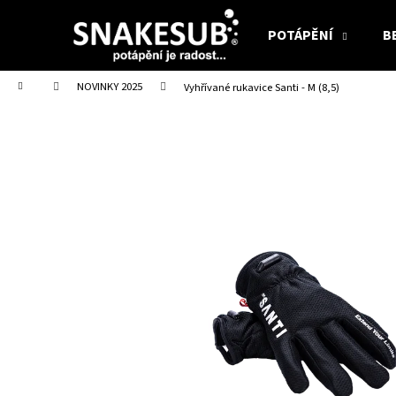
K
Přejít
na
o
POTÁPĚNÍ
B
obsah
Zpět
Zpět
š
do
do
í
Domů
NOVINKY 2025
Vyhřívané rukavice Santi - M (8,5)
obchodu
obchodu
k