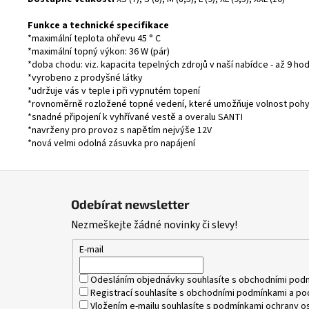
Funkce a technické specifikace
*maximální teplota ohřevu 45 ° C
*maximální topný výkon: 36 W (pár)
*doba chodu: viz. kapacita tepelných zdrojů v naší nabídce - až 9 ho
*vyrobeno z prodyšné látky
*udržuje vás v teple i při vypnutém topení
*rovnoměrně rozložené topné vedení, které umožňuje volnost pohy
*snadné připojení k vyhřívané vestě a overalu SANTI
*navrženy pro provoz s napětím nejvýše 12V
*nová velmi odolná zásuvka pro napájení
Z
á
Odebírat newsletter
p
Nezmeškejte žádné novinky či slevy!
a
t
E-mail
í
Odesláním objednávky souhlasíte s
obchodními pod
Registrací souhlasíte s
obchodními podmínkami
a
po
Vložením e-mailu souhlasíte s
podmínkami ochrany os