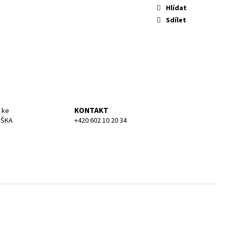
KA MEDIUM
Hlídat
Sdílet
KONTAKT
 ke
UŠKA
+420 602 10 20 34