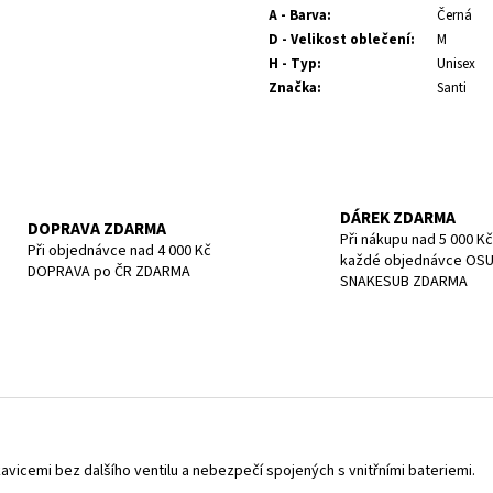
POTÁPĚČSKÁ MASKA SMALL
POTÁPĚČSKÁ MAS
A - Barva
:
Černá
1 197 Kč
1 190 Kč
D - Velikost oblečení
:
M
H - Typ
:
Unisex
Značka
:
Santi
DÁREK ZDARMA
DOPRAVA ZDARMA
Při nákupu nad 5 000 Kč
Při objednávce nad 4 000 Kč
každé objednávce OS
DOPRAVA po ČR ZDARMA
SNAKESUB ZDARMA
vicemi bez dalšího ventilu a nebezpečí spojených s vnitřními bateriemi.