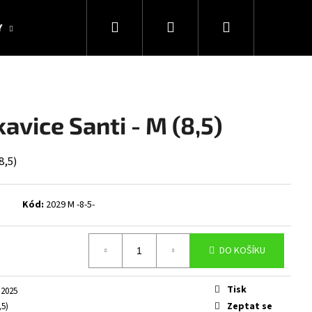
Hledat
Přihlášení
Nákupní
Y
KOLEKCE SNAKESUB & DES
DÁRKOVÉ POUKAZY
košík
avice Santi - M (8,5)
8,5)
Kód:
2029 M -8-5-
DO KOŠÍKU
Následující
Tisk
2025
Zeptat se
,5)