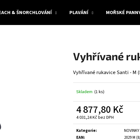
EACH & ŠNORCHLOVÁNÍ
PLAVÁNÍ
MOŘSKÉ PANN
Co potřebujete najít?
Vyhřívané ruk
HLEDAT
Vyhřívané rukavice Santi - M (
Doporučujeme
Skladem
(1 ks)
4 877,80 Kč
4 031,24 Kč bez DPH
Měrná
cena:
Kategorie
:
NOVINKY 
EAN
:
2029 M (8