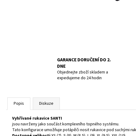
POTÁPĚČSKÁ MASKA LARGE
1 390 Kč
GARANCE DORUČENÍ DO 2.
DNE
Objednejte zboží skladem a
expedujeme do 24 hodin
Popis
Diskuze
Vyhřívané rukavice SANTI
jsou navrženy jako součást komplexního topného systému.
Tato konfigurace umožňuje potápěči nosit rukavice pod suchými ruka
Dostupné velikosti
XS (7), S (8), M (8,5), L (9), XL (9,5), XXL (10)