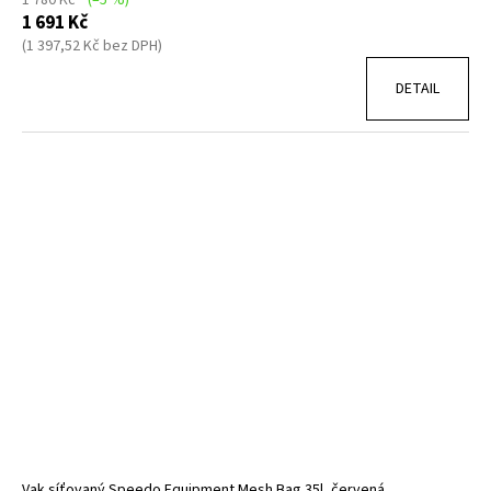
1 780 Kč
(–5 %)
č
1 691 Kč
u
(1 397,52 Kč bez DPH)
j
e
DETAIL
m
e
POTÁPĚČSKÁ
MASKA
LARGE
1
390
Kč
Vak síťovaný Speedo Equipment Mesh Bag 35l, červená