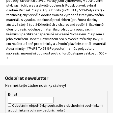
potřeby závodních plavců. Plavky jsou vyhotoveny v atraktivním
stylu jasných barev a skvělé odolnosti. Potisk plavek vybral
osobně Michael Phelps. Aqua Infinity (47%P.B.T./ 53%Polyester) –
technologicky vyspělá odolná tkanina vyrobená z recyklovaného
materiálu s vysokou odolností proti chloru ( pružnost tkaniny
zůstává stejná i po 240 hodinách v chlorované vodě ! ) . Extrémně
dlouho trvající odolnost materiálu proti potu a opalovacím
krémům.Specifikace : speciálně navržené Michaelem Phelpsem a
jeho trenérem Bobem Bowmanem pro plavecké tréninkyBoky: 8
cmPoužití: určené pro tréninky a závodní plaváníMateriál : materiál
Aqua Infinity (47%P.B.T./ 53%Polyester) – směs polyesteru
nabízející maximální odolnost proti chloruDostupné velikosti : 000 –
7
Z
á
Odebírat newsletter
p
Nezmeškejte žádné novinky či slevy!
a
t
E-mail
í
Odesláním objednávky souhlasíte s
obchodními podmínkami
a
podmínkami ochrany osobních údajů