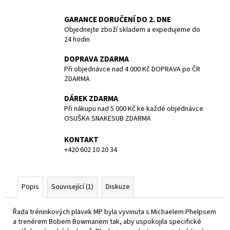
č
u
GARANCE DORUČENÍ DO 2. DNE
j
Objednejte zboží skladem a expedujeme do
e
24 hodin
m
e
DOPRAVA ZDARMA
Při objednávce nad 4 000 Kč DOPRAVA po ČR
ZDARMA
1.STUPEŇ
DS4,
DÁREK ZDARMA
DIN
Při nákupu nad 5 000 Kč ke každé objednávce
300
OSUŠKA SNAKESUB ZDARMA
BAR
4
KONTAKT
461,80
+420 602 10 20 34
Kč
Popis
Související (1)
Diskuze
Řada tréninkových plavek MP byla vyvinuta s Michaelem Phelpsem
a trenérem Bobem Bowmanem tak, aby uspokojila specifické