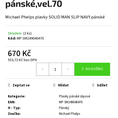
pánské,vel.70
a
j
Michael Phelps plavky SOLID MAN SLIP NAVY pánské
í
t
?
Skladem
(2 ks)
Kód:
MP SM249040470
670 Kč
553,72 Kč bez DPH
HLEDAT
Měrná
DO KOŠÍKU
cena:
D
Zeptat se
Hlídat
Sdílet
o
p
Kategorie
:
Plavky pánské slipové
o
EAN
:
MP SM249040470
r
H - Typ
:
Pánský
u
Značka
:
Michael Phelps