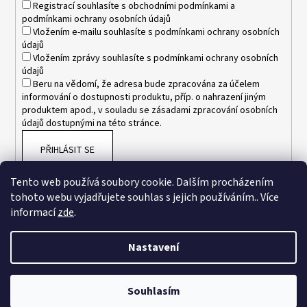
Registrací souhlasíte s
obchodními podmínkami
a
podmínkami ochrany osobních údajů
Vložením e-mailu souhlasíte s
podmínkami ochrany osobních
údajů
Vložením zprávy souhlasíte s
podmínkami ochrany osobních
údajů
Beru na vědomí, že adresa bude zpracována za účelem
informování o dostupnosti produktu, příp. o nahrazení jiným
produktem apod., v souladu se zásadami zpracování osobních
údajů dostupnými na této stránce.
PŘIHLÁSIT SE
Tento web používá soubory cookie. Dalším procházením
tohoto webu vyjadřujete souhlas s jejich používáním.. Více
informací
zde
.
Nastavení
Vytvořil Shoptet
Souhlasím
Copyright 2026
www.esnakesub.cz
. Všechna práva vyhrazena.