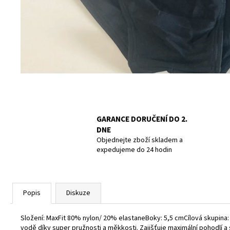
POTÁPĚČSKÁ MASKA LARGE
1 390 Kč
GARANCE DORUČENÍ DO 2.
DNE
Objednejte zboží skladem a
expedujeme do 24 hodin
Popis
Diskuze
Složení: MaxFit 80% nylon/ 20% elastaneBoky: 5,5 cmCílová skupina: v
vodě díky super pružnosti a měkkosti. Zajišťuje maximální pohodlí a 