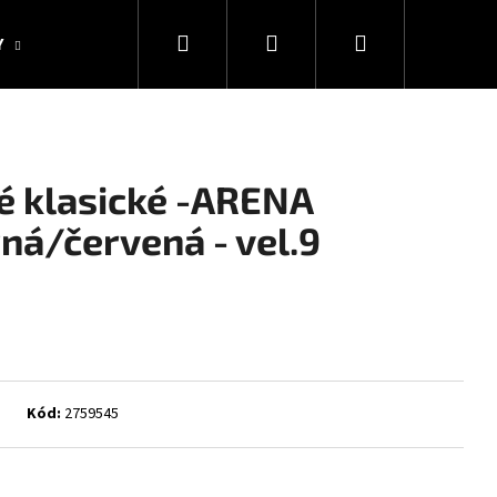
Hledat
Přihlášení
Nákupní
Y
KOLEKCE SNAKESUB & DES
DÁRKOVÉ POUKAZY
košík
é klasické -ARENA
ná/červená - vel.9
Kód:
2759545
Následující