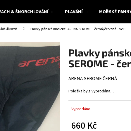
EACH & ŠNORCHLOVÁNÍ
PLAVÁNÍ
MOŘSKÉ PANN
ské slipové
Plavky pánské klasické -ARENA SEROME - černá/červená - vel.9
Co potřebujete najít?
Plavky pánsk
HLEDAT
SEROME - čer
ARENA SEROME ČERNÁ
Doporučujeme
Položka byla vyprodána…
Vyprodáno
660 Kč