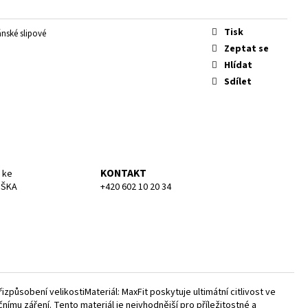
KA MEDIUM
Tisk
nské slipové
Zeptat se
Hlídat
Sdílet
KONTAKT
 ke
UŠKA
+420 602 10 20 34
způsobení velikostiMateriál: MaxFit poskytuje ultimátní citlivost ve
nímu záření. Tento materiál je nejvhodnější pro příležitostné a