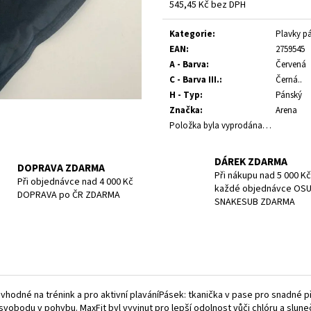
POTÁPĚČSKÁ MASKA SMALL
POTÁPĚČSKÁ MAS
545,45 Kč bez DPH
Měrná
1 197 Kč
1 190 Kč
cena:
Kategorie
:
Plavky pá
EAN
:
2759545
A - Barva
:
Červená
C - Barva III.
:
Černá..
H - Typ
:
Pánský
Značka
:
Arena
Položka byla vyprodána…
DÁREK ZDARMA
DOPRAVA ZDARMA
Při nákupu nad 5 000 Kč
Při objednávce nad 4 000 Kč
každé objednávce OS
DOPRAVA po ČR ZDARMA
SNAKESUB ZDARMA
hodné na trénink a pro aktivní plaváníPásek: tkanička v pase pro snadné při
svobodu v pohybu. MaxFit byl vyvinut pro lepší odolnost vůči chlóru a sluneč