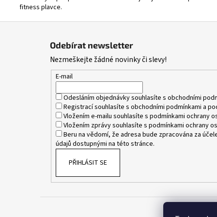
fitness plavce.
Z
á
Odebírat newsletter
p
Nezmeškejte žádné novinky či slevy!
a
t
E-mail
í
Odesláním objednávky souhlasíte s
obchodními pod
Registrací souhlasíte s
obchodními podmínkami
a
po
Vložením e-mailu souhlasíte s
podmínkami ochrany os
Vložením zprávy souhlasíte s
podmínkami ochrany os
Beru na vědomí, že adresa bude zpracována za účele
údajů dostupnými na této stránce.
PŘIHLÁSIT SE