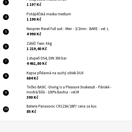
1 197 Kč
Potápěčská maska medium
1 190 Kč
Neopren Revel Full suit - Men - 3/2mm - BARE - vel. L
4 990 Kč
Zátěž Twin 4 kg
1 219,40 Kč
1.stupeň DS4, DIN 300 bar
4 461,80 Kč
Kapsa přídavná na suchý oblek DUX
684 Kč
Tričko BASIC -Diving is a Pleasure Snakesub - Pánské -
modrá/bílá - 100% Bavlna - vel.M
390 Kč
Baterie Panasonic CR123A/1BP/ cena za kus
85 Kč
Z