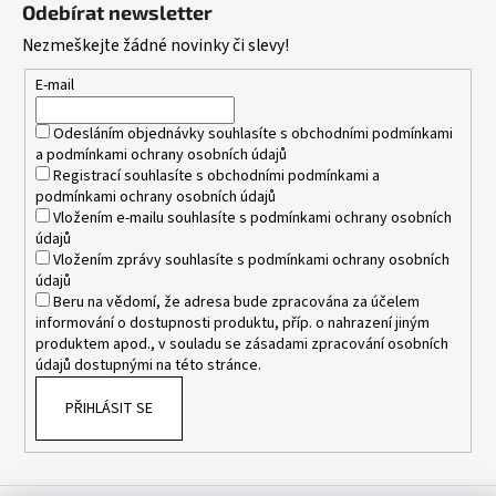
á
Odebírat newsletter
p
Nezmeškejte žádné novinky či slevy!
a
t
E-mail
í
Odesláním objednávky souhlasíte s
obchodními podmínkami
a
podmínkami ochrany osobních údajů
Registrací souhlasíte s
obchodními podmínkami
a
podmínkami ochrany osobních údajů
Vložením e-mailu souhlasíte s
podmínkami ochrany osobních
údajů
Vložením zprávy souhlasíte s
podmínkami ochrany osobních
údajů
Beru na vědomí, že adresa bude zpracována za účelem
informování o dostupnosti produktu, příp. o nahrazení jiným
produktem apod., v souladu se zásadami zpracování osobních
údajů dostupnými na této stránce.
PŘIHLÁSIT SE