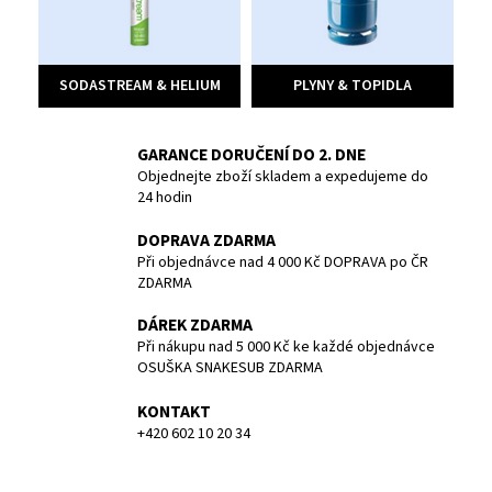
p
č
u
o
j
e
t
SODASTREAM & HELIUM
PLYNY & TOPIDLA
m
á
e
GARANCE DORUČENÍ DO 2. DNE
p
Objednejte zboží skladem a expedujeme do
ZÁTĚŽ
24 hodin
ě
TWIN
4
DOPRAVA ZDARMA
n
KG
Při objednávce nad 4 000 Kč DOPRAVA po ČR
1
ZDARMA
í
219,40
Kč
DÁREK ZDARMA
a
Při nákupu nad 5 000 Kč ke každé objednávce
š
OSUŠKA SNAKESUB ZDARMA
p
KONTAKT
+420 602 10 20 34
i