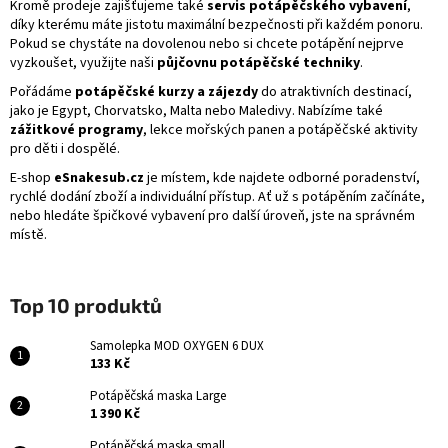
e
Kromě prodeje zajišťujeme také
servis potápěčského vybavení
,
díky kterému máte jistotu maximální bezpečnosti při každém ponoru.
n
Pokud se chystáte na dovolenou nebo si chcete potápění nejprve
vyzkoušet, využijte naši
půjčovnu potápěčské techniky
.
í
Pořádáme
potápěčské kurzy a zájezdy
do atraktivních destinací,
!
jako je Egypt, Chorvatsko, Malta nebo Maledivy. Nabízíme také
zážitkové programy
, lekce mořských panen a potápěčské aktivity
pro děti i dospělé.
E-shop
eSnakesub.cz
je místem, kde najdete odborné poradenství,
rychlé dodání zboží a individuální přístup. Ať už s potápěním začínáte,
nebo hledáte špičkové vybavení pro další úroveň, jste na správném
místě.
Top 10 produktů
Samolepka MOD OXYGEN 6 DUX
133 Kč
Potápěčská maska Large
1 390 Kč
Potápěčská maska small