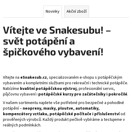
č
k
Novinky
Akční zboží
o
Vítejte ve Snakesubu! –
v
svět potápění a
é
špičkového vybavení!
h
o
v
Vítejte na
eSnakesub.cz
, specializovaném e-shopu s potápěčským
vybavením a kompletními službami pro rekreační i technické potápěče.
y
Nabízíme
kvalitní potápěčskou výstroj
, profesionální servis,
půjčovnu vybavení i
potápěčské kurzy pro začátečníky i pokročilé
.
b
V našem sortimentu najdete vše potřebné pro bezpečné a pohodlné
a
potápění –
neopreny, masky, ploutve, automatiky,
kompenzátory vztlaku, potápěčské počítače i příslušenství
od
v
prověřených výrobců. Každý produkt pečlivě vybíráme a testujeme v
reálných podmínkách.